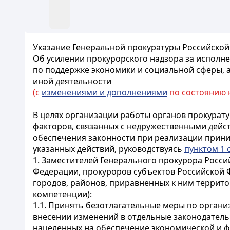
Указание Генеральной прокуратуры Российской 
Об усилении прокурорского надзора за исполн
по поддержке экономики и социальной сферы, а
иной деятельности
(с
изменениями и дополнениями
по состоянию на
В целях организации работы органов прокурат
факторов, связанных с недружественными дейст
обеспечения законности при реализации прин
указанных действий, руководствуясь
пунктом 1 
1. Заместителей Генерального прокурора Росс
Федерации, прокуроров субъектов Российской 
городов, районов, приравненных к ним террит
компетенции):
1.1. Принять безотлагательные меры по орган
внесении изменений в отдельные законодательн
нацеленных на обеспечение экономической и ф