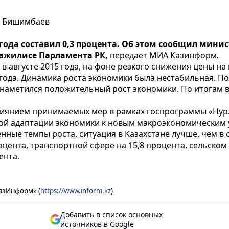
 - Бишимбаев
6 года составил 0,3 процента. Об этом сообщил ми
ажилисе Парламента РК,
передает
МИА Казинформ
.
в августе 2015 года, на фоне резкого снижения цены н
года. Динамика роста экономики была нестабильная. По
я наметился положительный рост экономики. По итогам 
влиянием принимаемых мер в рамках госпрограммы «Нур
нной адаптации экономики к новым макроэкономическим 
нные темпы роста, ситуация в Казахстане лучше, чем в
цента, транспортной сфере на 15,8 процента, сельском х
ента.
азИнформ» (
https://www.inform.kz
)
Добавить в список основных
источников в Google