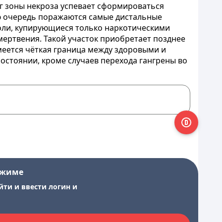
уг зоны некроза успевает сформироваться
ю очередь поражаются самые дистальные
 боли, купирующиеся только наркотическими
мертвения. Такой участок приобретает позднее
еется чёткая граница между здоровыми и
состоянии, кроме случаев перехода гангрены во
ежиме
йти и ввести логин и