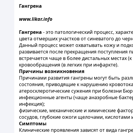
Гангрена
www.likar.info
Гангрена
- это патологический процесс, хара
цвета отмерших участков от синеватого до черн
Данный процесс может охватывать кожу и подко
развивается после прекращения поступления пит
встречается чаще в более дистальных местах (
кровообращения (в легких при инфаркте).
Причины возникновения
Причинами развития гангрены могут быть разл
состояния, приводящие к нарушению кровотока 
атеросклеротические сужения при болезни Бюрге
инфекционные агенты (чаще анаэробные бактери
инфекция);
физические, механические и химические факто
сосудов, глубокие ожоги щелочами, кислотами и 
Симптомы
Клинические проявления зависят от вида гангр