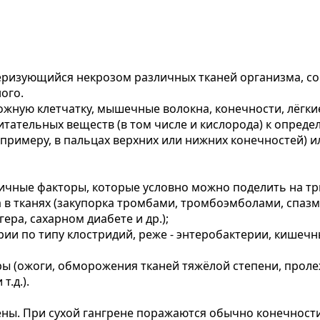
ктеризующийся некрозом различных тканей организма,
ого.
жную клетчатку, мышечные волокна, конечности, лёгки
ательных веществ (в том числе и кислорода) к определё
к примеру, в пальцах верхних или нижних конечностей) 
ичные факторы, которые условно можно поделить на тр
в тканях (закупорка тромбами, тромбоэмболами, спазм
ра, сахарном диабете и др.);
и по типу клостридий, реже - энтеробактерии, кишечн
ры (ожоги, обморожения тканей тяжёлой степени, прол
т.д.).
ены. При сухой гангрене поражаются обычно конечности