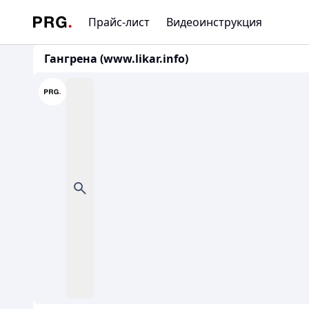
Прайс-лист
Видеоинструкция
Гангрена (www.likar.info)