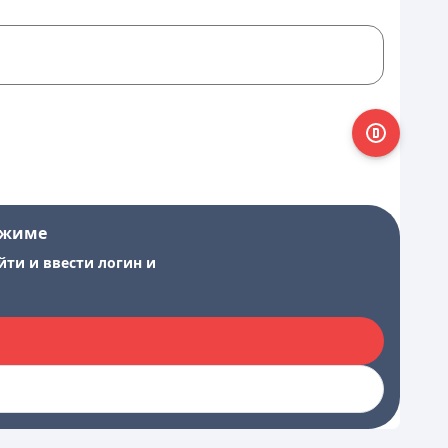
ежиме
йти и ввести логин и