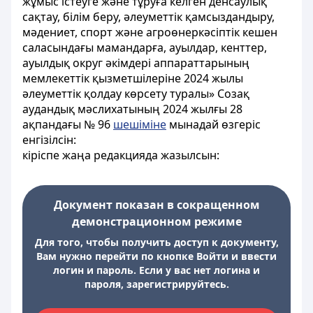
жұмыс істеуге және тұруға келген денсаулық
сақтау, білім беру, әлеуметтік қамсыздандыру,
мәдениет, спорт және агроөнеркәсіптік кешен
саласындағы мамандарға, ауылдар, кенттер,
ауылдық округ әкімдері аппараттарының
мемлекеттік қызметшілеріне 2024 жылы
әлеуметтік қолдау көрсету туралы» Созақ
аудандық мәслихатының 2024 жылғы 28
ақпандағы № 96
шешіміне
мынадай өзгеріс
енгізілсін:
кіріспе жаңа редакцияда жазылсын:
Документ показан в сокращенном
демонстрационном режиме
Для того, чтобы получить доступ к документу,
Вам нужно перейти по кнопке Войти и ввести
логин и пароль. Если у вас нет логина и
пароля, зарегистрируйтесь.