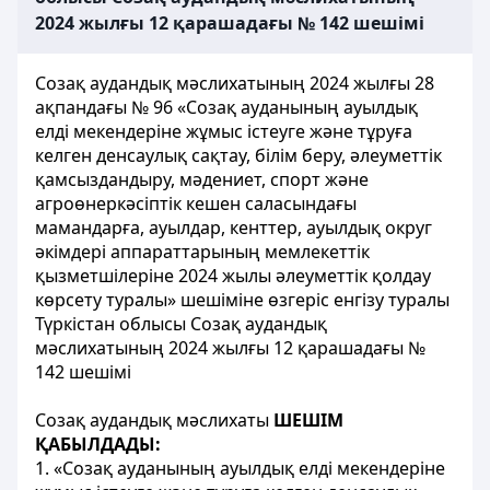
2024 жылғы 12 қарашадағы № 142 шешімі
Созақ аудандық мәслихатының 2024 жылғы 28
ақпандағы № 96 «Созақ ауданының ауылдық
елді мекендеріне жұмыс істеуге және тұруға
келген денсаулық сақтау, білім беру, әлеуметтік
қамсыздандыру, мәдениет, спорт және
агроөнеркәсіптік кешен саласындағы
мамандарға, ауылдар, кенттер, ауылдық округ
әкімдері аппараттарының мемлекеттік
қызметшілеріне 2024 жылы әлеуметтік қолдау
көрсету туралы» шешіміне өзгеріс енгізу туралы
Түркістан облысы Созақ аудандық
мәслихатының 2024 жылғы 12 қарашадағы №
142 шешімі
Созақ аудандық мәслихаты
ШЕШІМ
ҚАБЫЛДАДЫ:
1. «Созақ ауданының ауылдық елді мекендеріне