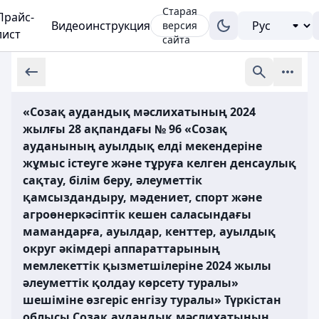
Старая
Прайс-
Видеоинструкция
версия
лист
сайта
«Созақ аудандық мәслихатының 2024
жылғы 28 ақпандағы № 96 «Созақ
ауданының ауылдық елді мекендеріне
жұмыс істеуге және тұруға келген денсаулық
сақтау, білім беру, әлеуметтік
қамсыздандыру, мәдениет, спорт және
агроөнеркәсіптік кешен саласындағы
мамандарға, ауылдар, кенттер, ауылдық
округ әкімдері аппараттарының
мемлекеттік қызметшілеріне 2024 жылы
әлеуметтік қолдау көрсету туралы»
шешіміне өзгеріс енгізу туралы» Түркістан
облысы Созақ аудандық мәслихатының