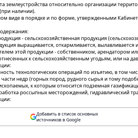
кта землеустройства относительно организации террито
(при наличии).
ном виде в порядке и по форме, утвержденными Кабине
одержания:
родукция - сельскохозяйственная продукция (сельскохоз
одукция выращивается, откармливается, вылавливается и
лем этой продукции - собственником, арендатором или
отнесенных к сельскохозяйственным угодьям, или на дав
кции:
пность технологических операций по изъятию, в том чи
 части недр (горных пород, рудного сырья и тому подо
ископаемых, к которым относится подземная газификаци
работка россыпных месторождений, гидравлический тра
кции:
Добавить в список основных
источников в Google