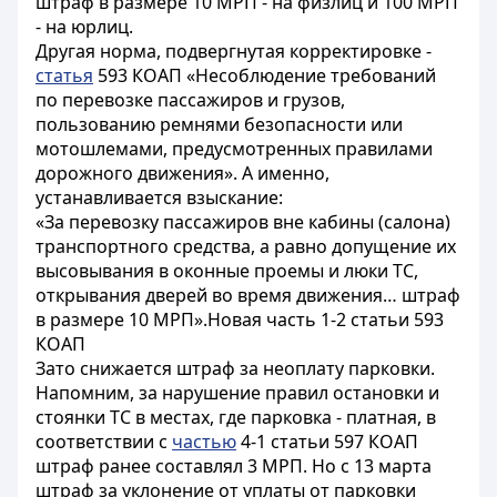
штраф в размере 10 МРП - на физлиц и 100 МРП
- на юрлиц.
Другая норма, подвергнутая корректировке -
статья
593 КОАП «Несоблюдение требований
по перевозке пассажиров и грузов,
пользованию ремнями безопасности или
мотошлемами, предусмотренных правилами
дорожного движения». А именно,
устанавливается взыскание:
«За перевозку пассажиров вне кабины (салона)
транспортного средства, а равно допущение их
высовывания в оконные проемы и люки ТС,
открывания дверей во время движения… штраф
в размере 10 МРП».Новая часть 1-2 статьи 593
КОАП
Зато снижается штраф за неоплату парковки.
Напомним, за нарушение правил остановки и
стоянки ТС в местах, где парковка - платная, в
соответствии с
частью
4-1 статьи 597 КОАП
штраф ранее составлял 3 МРП. Но с 13 марта
штраф за уклонение от уплаты от парковки