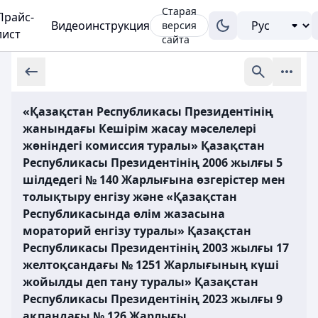
Старая
Прайс-
Видеоинструкция
версия
лист
сайта
«Қазақстан Республикасы Президентінің
жанындағы Кешірім жасау мәселелері
жөніндегі комиссия туралы» Қазақстан
Республикасы Президентінің 2006 жылғы 5
шілдедегі № 140 Жарлығына өзгерістер мен
толықтыру енгізу және «Қазақстан
Республикасында өлім жазасына
мораторий енгізу туралы» Қазақстан
Республикасы Президентінің 2003 жылғы 17
желтоқсандағы № 1251 Жарлығының күші
жойылды деп тану туралы» Қазақстан
Республикасы Президентінің 2023 жылғы 9
ақпандағы № 126 Жарлығы