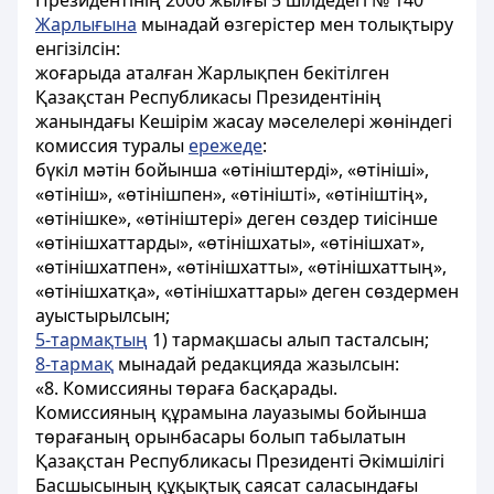
Президентінің
2006 жылғы
5 шілдедегі
№ 140
Жарлығына
мынадай
өзгерістер
мен
толықтыру
енгізілсін
:
жоғарыда
аталған
Жарлықпен
бекітілген
Қазақстан
Республикасы
Президент
iн
iң
жанындағы
Кеш
iр
iм
жасау
мәселелер
i жөн
iндег
i
комиссия
туралы
ережеде
:
бүкіл
мәтін
бойынша
«өтініштерді
», «өтініші
»,
«өтініш
», «өтінішпен
», «өтінішті
», «өтініштің
»,
«өтінішке
», «өтініштері
» деген
сөздер
тиісінше
«өтінішхаттарды
», «өтінішхаты
», «өтінішхат
»,
«өтінішхатпен
», «өтінішхатты
», «өтінішхаттың
»,
«өтінішхатқа
», «өтінішхаттары
» деген
сөздермен
ауыстырылсын
;
5-тармақтың
1) тармақшасы
алып
тасталсын
;
8-тармақ
мынадай редакцияда жазылсын:
«8. Комиссияны төраға басқарады.
Комиссияның құрамына лауазымы бойынша
төрағаның орынбасары болып табылатын
Қазақстан Республикасы Президенті Әкімшілігі
Басшысының құқықтық саясат саласындағы