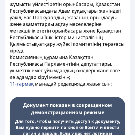
жұмысты үйлестіретін орынбасары, Қазақстан
Республикасындағы Адам құқықтары жөніндегі
уәкіл, Бас Прокурордың жазаның орындалуы
және азаматтарды ақтау мәселелеріне
жетекшілік ететін орынбасары және Қазақстан
Республикасы Ішкі істер министрлігінің
Қылмыстық-атқару жүйесі комитетінің төрағасы
кіреді.
Комиссияның құрамына Қазақстан
Республикасы Парламентінің депутаттары,
үкіметтік емес ұйымдардың өкілдері және өзге
де адамдар кіруі мүмкін.»;
11-тармақ
мынадай редакцияда жазылсын:
Документ показан в сокращенном
демонстрационном режиме
Для того, чтобы получить доступ к документу,
Вам нужно перейти по кнопке Войти и ввести
логин и пароль. Если у вас нет логина и