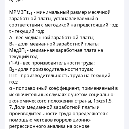
МРМЗПt
- минимальный размер месячной
+1
заработной платы, устанавливаемый в
соответствии с методикой на предстоящий год;
t - текущий год;
A - вес медианной заработной платы;
B
- доля медианной заработной платы;
1
МедЗП
- медианная заработная плата на
t
текущий год;
(1-A) - вес производительности труда;
B
- доля производительности труда;
2
ПТt - производительность труда на текущий
год;
α - поправочный коэффициент, применяемый в
исключительных случаях с учетом социально-
экономического положения страны, 1≤α≤1,5.
7. Доли медианной заработной платы и
производительности труда определяются с
помощью методов корреляционно-
регрессионного анализа на основе