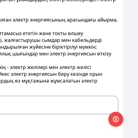
тылған электр энергиясының арасындағы айырма,
амтамасыз ететін және токты өлшеу
рді, жалғастырушы сымдар мен кабельдерді
ырылған жүйесіне біріктірілуі мүмкін;
иялық шығындар мен электр энергиясын өткізу
 - электр желілері мен электр желісі
ес электр энергиясын беру кезінде орын
ардың өз мұқтажына жұмсалатын электр