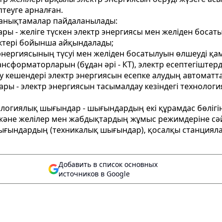
теуге арналған.
н анықтамалар пайдаланылады:
ары - желіге түскен электр энергиясы мен желіден боса
ектері бойынша айқындалады;
тр энергиясының түсуі мен желіден босатылуын өлшеуді қ
рансформаторларын (бұдан әрі - КТ), электр есептегіште
кешендері электр энергиясын есепке алудың автоматтанд
ры - электр энергиясын тасымалдау кезіндегі технолог
ологиялық шығындар - шығындардың екі құрамдас бөлігінің
әне желілер мен жабдықтардың жұмыс режимдеріне сәйк
ығындардың (техникалық шығындар), қосалқы станциял
Добавить в список основных
источников в Google