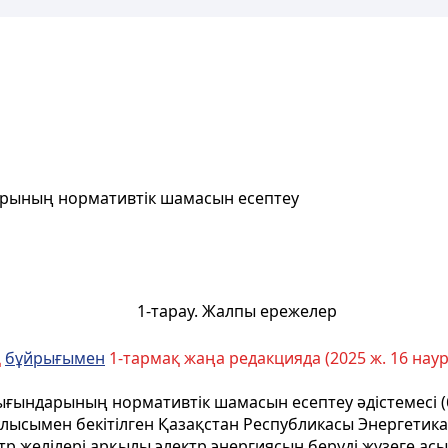
дарының нормативтік шамасын есептеу
1-тарау. Жалпы ережелер
қ
бұйрығымен
1-тармақ жаңа редакцияда (2025 ж. 16 наур
шығындарының нормативтік шамасын есептеу әдістемесі (б
аулысымен бекітілген Қазақстан Республикасы Энергетик
тр желілері арқылы электр энергиясын беруді жүзеге ас