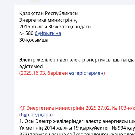
Қазақстан Республикасы
Энергетика министрінің
2016 жылғы 30 желтоқсандағы
№ 580
бұйрығына
30-қосымша
Электр желілеріндегі электр энергиясы шығын
әдістемесі
(2025.
16.0
3. берілген
өзгерістермен
)
ҚР Энергетика министрінің 2025.27.02. № 103-н/
(
бұр.ред.қара
)
1. Осы Электр желілеріндегі электр энергиясы 
Үкіметінің 2014 жылғы 19 қыркүйектегі № 994 қ
323) тармақшасына сәйкес әзірленген және элек