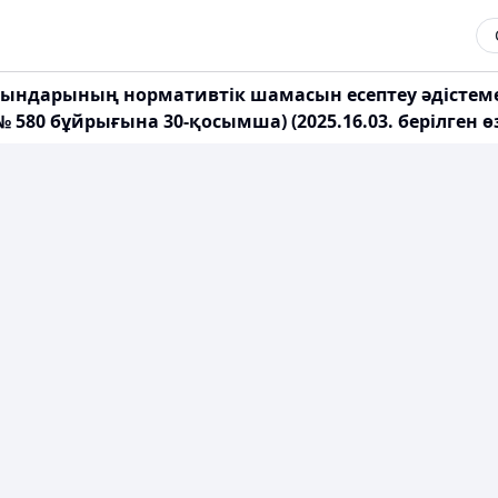
ығындарының нормативтік шамасын есептеу әдістеме
580 бұйрығына 30-қосымша) (2025.16.03. берілген ө