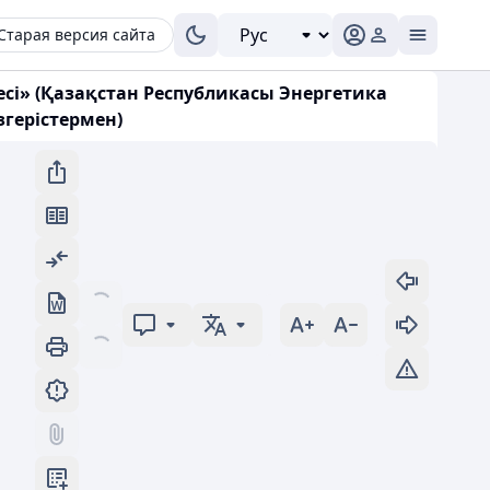
Старая версия сайта
сі» (Қазақстан Республикасы Энергетика
згерістермен)