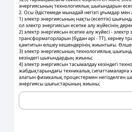
энергиясының технологиялық шығындарын есеп
2. Осы Әдістемеде мынадай негізгі ұғымдар ме
1) электр энергиясының нақты (есептік) шығынд
ол электр энергиясын есепке алу жүйесінің дер
2) электр энергиясын есепке алу жүйесі - элек
трансформаторларын (бұдан әрі - ТТ), кернеу т
қамтитын өлшеу кешендерінің жиынтығы. Өлшеу 
3) электр энергиясының технологиялық шығында
кезіндегі шығындардың жиыны;
4) электр энергиясын тасымалдау кезіндегі техн
жабдықтарындағы техникалық сипаттамаларға ж
алатын физикалық процестермен негізделген ш
энергиясы шығыстарының жиыны;