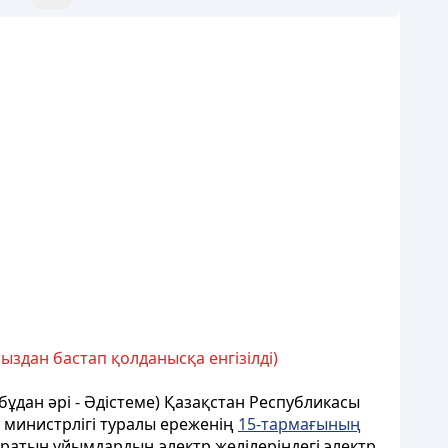
ыздан бастап қолданысқа енгізілді)
ұдан әрі - Әдістеме) Қазақстан Республикасы
а министрлігі туралы ереженің
15-тармағының
ыратын ұйымдардың электр желілеріндегі электр