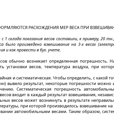
ОРМЛЯЮТСЯ РАСХОЖДЕНИЯ МЕР ВЕСА ПРИ ВЗВЕШИВА
с 1 склада показания весов составили, к примеру, 20 тн.
са было произведено взвешивание на 3-х весах (электр
 и как провести в бух. учете.
сов обычно возникает определенная погрешность. На
ть установки весов, температура воздуха, при кото
айная и систематическая. Чтобы определить, с какой т
тонн) вывело результат, некоторые погрешности можно 
чению. Систематическая погрешность автомобильны
есов входит в каждый результат взвешивания, незави
льных весов может возникнуть в результате неправил
ературы, при которой производилось взвешивание на а
вании автомобильными весами. Таким образом, систе