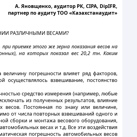
А. Яновщенко, аудитор РК, CIPA, DipIFR,
партнер по аудиту ТОО «Казахстанаудит»
НИИ РАЗЛИЧНЫМИ ВЕСАМИ?
, при приемке этого же зерна показания весов на
онных), на которых показал вес 20,2 тн. Каким
 величину погрешности влияет ряд факторов,
рой осуществлялось взвешивание, постоянство
очностью средство измерения (например, любые
исключать из полученных результатов, влияние
х весов. Постоянная по знаку или величине,
симо от числа повторных взвешиваний одного и
ьной сборки и монтажа весового оборудования,
втомобильных весах и т.д. Все эти воздействия
матическая погрешность автомобильных весов