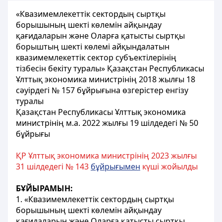
«Квазимемлекеттік сектордың сыртқы
борышының шекті көлемін айқындау
қағидаларын және Оларға қатысты сыртқы
борыштың шекті көлемі айқындалатын
квазимемлекеттік сектор субъектілерінің
тізбесін бекіту туралы» Қазақстан Республикасы
Ұлттық экономика министрінің 2018 жылғы 18
сәуірдегі № 157 бұйрығына өзгерістер енгізу
туралы
Қазақстан Республикасы Ұлттық экономика
министрінің м.а. 2022 жылғы 19 шілдедегi № 50
бұйрығы
ҚР Ұлттық экономика министрінің 2023 жылғы
31 шілдедегі № 143
бұйрығымен
күші жойылды
БҰЙЫРАМЫН:
1. «Квазимемлекеттік сектордың сыртқы
борышының шекті көлемін айқындау
қағидаларын және Оларға қатысты сыртқы