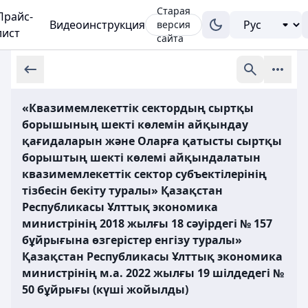
Старая
Прайс-
Видеоинструкция
версия
лист
сайта
«Квазимемлекеттік сектордың сыртқы
борышының шекті көлемін айқындау
қағидаларын және Оларға қатысты сыртқы
борыштың шекті көлемі айқындалатын
квазимемлекеттік сектор субъектілерінің
тізбесін бекіту туралы» Қазақстан
Республикасы Ұлттық экономика
министрінің 2018 жылғы 18 сәуірдегі № 157
бұйрығына өзгерістер енгізу туралы»
Қазақстан Республикасы Ұлттық экономика
министрінің м.а. 2022 жылғы 19 шілдедегi №
50 бұйрығы (күші жойылды)