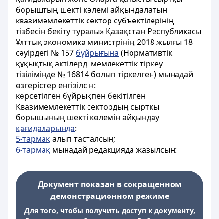
борыштың шекті көлемі айқындалатын
квазимемлекеттік сектор субъектілерінің
тізбесін бекіту туралы» Қазақстан Республикасы
Ұлттық экономика министрінің 2018 жылғы 18
сәуірдегі № 157
бұйрығына
(Нормативтік
құқықтық актілерді мемлекеттік тіркеу
тізілімінде № 16814 болып тіркелген) мынадай
өзгерістер енгізілсін:
көрсетілген бұйрықпен бекітілген
Квазимемлекеттік сектордың сыртқы
борышының шекті көлемін айқындау
қағидаларында
:
5-тармақ
алып тасталсын;
6-тармақ
мынадай редакцияда жазылсын:
Документ показан в сокращенном
демонстрационном режиме
Для того, чтобы получить доступ к документу,