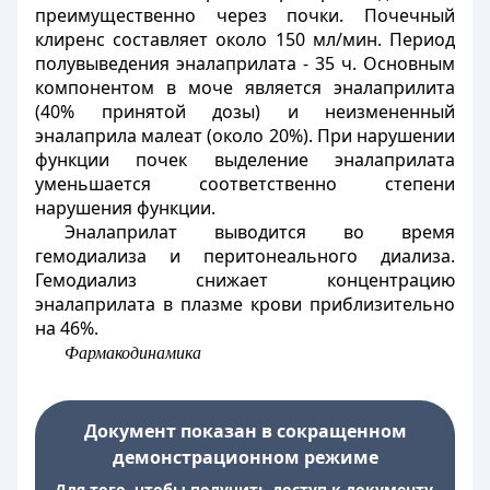
преимущественно через почки. Почечный
клиренс составляет около 150 мл/мин. Период
полувыведения эналаприлата - 35 ч. Основным
компонентом в моче является эналаприлита
(40% принятой дозы) и неизмененный
эналаприла малеат (около 20%). При нарушении
функции почек выделение эналаприлата
уменьшается соответственно степени
нарушения функции.
Эналаприлат выводится во время
гемодиализа и перитонеального диализа.
Гемодиализ снижает концентрацию
эналаприлата в плазме крови приблизительно
на 46%.
Фармакодинамика
Документ показан в сокращенном
демонстрационном режиме
Для того, чтобы получить доступ к документу,