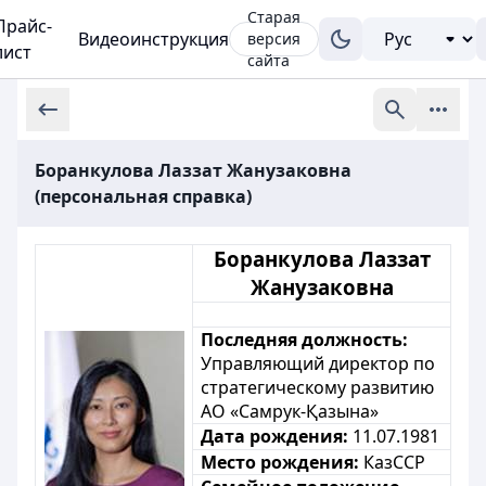
Старая
Прайс-
Видеоинструкция
версия
лист
сайта
Боранкулова Лаззат Жанузаковна
(персональная справка)
Боранкулова Лаззат
Жанузаковна
Последняя должность:
Управляющий директор по
стратегическому развитию
АО «Самрук-Қазына»
Дата рождения:
11.07.1981
Место рождения:
КазССР