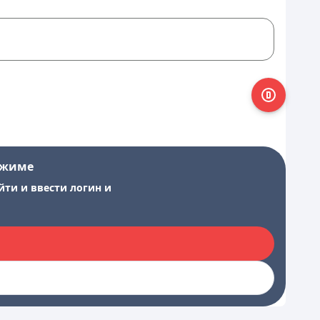
ежиме
йти и ввести логин и