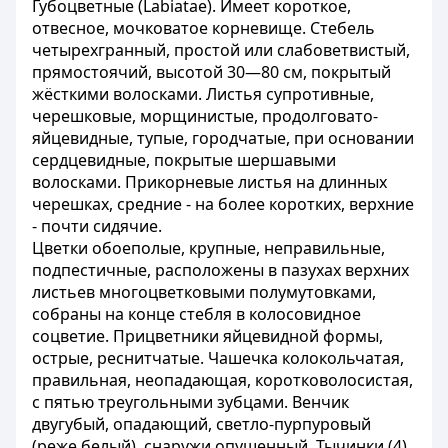
Губоцветные (Labiatae). Имеет короткое,
отвесное, мочковатое корневище. Стебель
четырехгранный, простой или слабоветвистый,
прямостоячий, высотой 30—80 см, покрытый
жёсткими волосками. Листья супротивные,
черешковые, морщинистые, продолговато-
яйцевидные, тупые, городчатые, при основании
сердцевидные, покрытые шершавыми
волосками. Прикорневые листья на длинных
черешках, средние - на более коротких, верхние
- почти сидячие.
Цветки обоеполые, крупные, неправильные,
подпестичные, расположены в пазухах верхних
листьев многоцветковыми полумутовками,
собраны на конце стебля в колосовидное
соцветие. Прицветники яйцевидной формы,
острые, реснитчатые. Чашечка колокольчатая,
правильная, неопадающая, коротковолосистая,
с пятью треугольными зубцами. Венчик
двугубый, опадающий, светло-пурпуровый
(реже белый), снаружи опушенный. Тычинки (4)