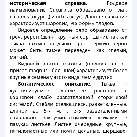
историческая справка.
Родовое
наименование Cucurbita образовано от лат.
cucumis (огурец) и orbis (круг). Данное название
характеризует шаровидную форму плодов.
Видовое определение pepo образовано от
греч. рероп (дыня, крупный сорт дыни), так как
тыква похожа на дыню. Греч. термин рероп
может быть также переведен, как спелый,
мягкий.
Видовой эпитет maxima (превосх. ст. от
прилаг. magnus - большой) характеризует более
крупные семена у этого вида, чем у других.
Ботаническое описание
. Тыква -
культивируемое однолетнее растение с
корневой слабо разветвленной стержневой
системой. Стебли стелющиеся, разветвленные,
длиной до 5-7 м, с 3-5 разветвленными
спирально закручивающимися усиками в
пазухах листьев. Листья очередные, крупные,
пятилопастные или почти цельные, шершаво-