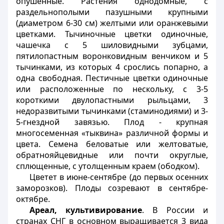
опушенные. Растения однодомные, с
раздельнополыми пазушными крупными
(диаметром 6-30 см) желтыми или оранжевыми
цветками. Тычиночные цветки одиночные,
чашечка с 5 шиловидными зубцами,
пятилопастным воронковидным венчиком и 5
тычинками, из которых 4 срослись попарно, а
одна свободная. Пестичные цветки одиночные
или расположенные по нескольку, с 3-5
короткими двулопастными рыльцами, 3
недоразвитыми тычинками (стаминодиями) и 3-
5-гнездной завязью. Плод - крупная
многосеменная «тыквина» различной формы и
цвета. Семена беловатые или желтоватые,
обратнояйцевидные или почти округлые,
сплющенные, с утолщенным краем (ободком).
Цветет в июне-сентябре (до первых осенних
заморозков). Плоды созревают в сентябре-
октябре.
Ареал, культивирование
. В России и
странах СНГ в основном выращивается 3 вида