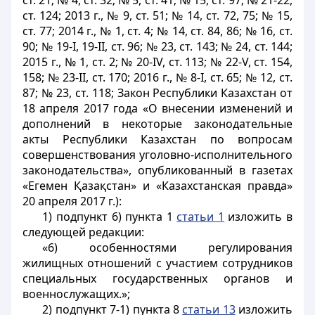
ст. 21; № 4, ст. 32; № 5, ст. 41; № 15, ст. 97; № 21-22,
ст. 124; 2013 г., № 9, ст. 51; № 14, ст. 72, 75; № 15,
ст. 77; 2014 г., № 1, ст. 4; № 14, ст. 84, 86; № 16, ст.
90; № 19-
I
, 19-
II
, ст. 96; № 23, ст. 143; № 24, ст. 144;
2015 г., № 1, ст. 2; № 20-IV, ст. 113; № 22-V, ст. 154,
158; № 23-
II
, ст. 170; 2016 г., № 8-
I
, ст. 65; № 12, ст.
87; № 23, ст. 118; Закон Республики Казахстан от
18 апреля 2017 года «О внесении изменений и
дополнений в некоторые законодательные
акты Республики Казахстан по вопросам
совершенствования уголовно-исполнительного
законодательства», опубликованный в газетах
«Егемен Қазақстан» и «Казахстанская правда»
20 апреля 2017 г.):
1) подпункт 6) пункта 1
статьи 1
изложить в
следующей редакции:
«6) особенностями регулирования
жилищных отношений с участием сотрудников
специальных государственных органов и
военнослужащих.»;
2) подпункт 7-1) пункта 8
статьи 13
изложить