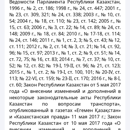
Ведомости Парламента Республики Казахстан,
1996 г., № 2, ст. 186; 1998 г., № 24, ст. 447; 2001 г.,
№ 23, ст. 309, 321; № 24, ст. 338; 2003 г., № 10, ст.
54; 2004 г., № 18, ст. 110; № 23, ст. 142; 2005 г., №
15, ст. 63; 2006 г., № 3, ст. 22; № 14, ст. 89; № 24, ст.
148; 2009 г., № 18, ст. 84; 2010 г., № 17-18, ст. 114;
№ 24, ст. 146; 2011 г., № 1, ст. 2, 3; № 5, ст. 43; № 12,
ст. 111; 2012 г., № 2, ст. 14; № 3, ст. 21; № 14, ст. 92,
96; № 15, ст. 97; 2013 г., № 1, ст. 2; № 9, ст. 51; № 14,
ст. 72, 75; № 16, ст. 83; 2014 г., № 7, ст. 37; № 10, ст.
52; № 12, ст. 82; № 19-
I
, 19-
II
, ст. 96; № 21, ст. 123;
2015 г., № 1, ст. 2; № 19-
I
, ст. 100, 101; № 20-IV, ст.
113; № 22-VI, ст. 159; № 23-
II
, ст. 170; 2016 г., № 8-
I
,
ст. 60; Закон Республики Казахстан от 5 мая 2017
года «О внесении изменений и дополнений в
некоторые законодательные акты Республики
Казахстан по вопросам транспорта»,
опубликованный в газетах «Егемен Қазақстан»
и «Казахстанская правда» 11 мая 2017 г.; Закон
Республики Казахстан от 10 мая 2017 года «О
внесении изменений и дополнений в