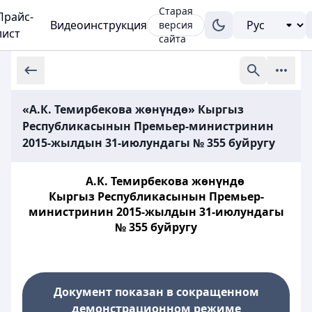
Старая
Прайс-
Видеоинструкция
версия
лист
сайта
«А.К. Темирбекова жөнүндө» Кыргыз
Республикасынын Премьер-министринин
2015-жылдын 31-июлундагы № 355 буйругу
А.К. Темирбекова жөнүндө
Кыргыз Республикасынын Премьер-
министринин 2015-жылдын 31-июлундагы
№ 355 буйругу
Документ показан в сокращенном
демонстрационном режиме