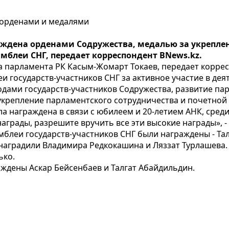
 орденами и медалями
раждена орденами Содружества, медалью за укрепле
блеи СНГ, передает корреспондент BNews.kz.
а парламента РК Касым-Жомарт Токаев, передает коррес
 государств-участников СНГ за активное участие в де
одами государств-участников Содружества, развитие па
укрепление парламентского сотрудничества и почетной
ла награждена в связи с юбилеем и 20-летием АНК, сред
аграды, разрешите вручить все эти высокие награды», -
леи государств-участников СНГ были награждены - Та
 наградили Владимира Редкокашина и Ляззат Турлашев
ько.
аждены Аскар Бейсенбаев и Талгат Абайдильдин.