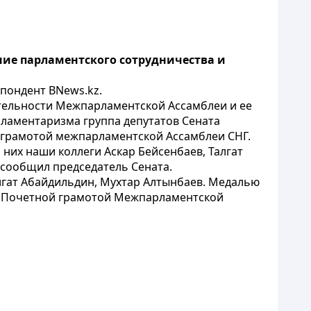
ние парламентского сотрудничества и
пондент BNews.kz.
ятельности Межпарламентской Ассамблеи и ее
рламентаризма группа депутатов Сената
 грамотой межпарламентской Ассамблеи СНГ.
и них наши коллеги Аскар Бейсенбаев, Талгат
 сообщил председатель Сената.
лгат Абайдильдин, Мухтар Алтынбаев. Медалью
а. Почетной грамотой Межпарламентской