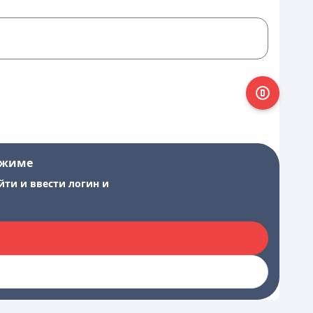
ежиме
йти и ввести логин и