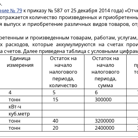
.
ние № 79
к приказу № 587 от 25 декабря 2014 года) «О
 отражается количество произведенных и приобретенных 
я выпуск и приобретение различных видов товаров, от
ретенным и произведенным товарам, работам, услугам
х расходов, которые аккумулируются на счетах прои
на счетов. Далее приведена таблица с условными цифра
Единица
Остаток на
Остаток на
измерения
начало
начало
п
налогового
налогового
т
периода,
периода,
количество
сумма
4
5
6
тонн
15
300000
кВт-ч
куб.метр
тонн
40
3200000
тонн
20
2400000