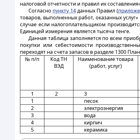
налоговой отчетности и правил их составления»
Согласно
пункту 14
данных Правил (
приложе
товаров, выполненных работ, оказанных услуг»
случае если налогоплательщиком производитс
Единицей измерения является тысяча тенге.
Данная таблица заполняется по всем приоб
покупки или себестоимости производственны
переходят на счета запасов в разделе 1300 Пла
№ п/п
Код ТН
Наименование товара
ВЭД
(работ, услуг)
1
2
3
1
песок
2
электроэнергия
3
вода
4
кирпич
5
керамика