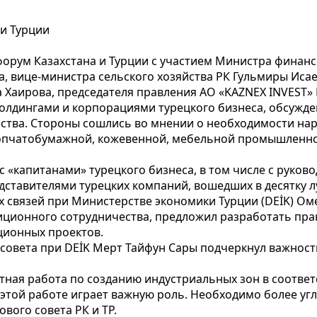
 и Турции
орум Казахстана и Турции с участием Министра финанс
а, вице-министра сельского хозяйства РК Гульмиры Иса
 Хаирова, председателя правления АО «KAZNEX INVEST» 
холдингами и корпорациями турецкого бизнеса, обсужде
ства. Стороны сошлись во мнении о необходимости на
лопчатобумажной, кожевенной, мебельной промышленнос
 «капитанами» турецкого бизнеса, в том числе с руков
дставителями турецких компаний, вошедших в десятку лу
 связей при Министерстве экономики Турции (DEİK) Ом
тиционного сотрудничества, предложил разработать пр
ционных проектов.
 совета при DEİK Мерт Тайфун Сары подчеркнул важност
тная работа по созданию индустриальных зон в соотве
 этой работе играет важную роль. Необходимо более угл
вого совета РК и ТР.