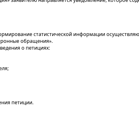
иция» заявителю направляется уведомление, которое со
 формирование статистической информации осуществляют
тронные обращения».
ведения о петициях:
еля;
ения петиции.