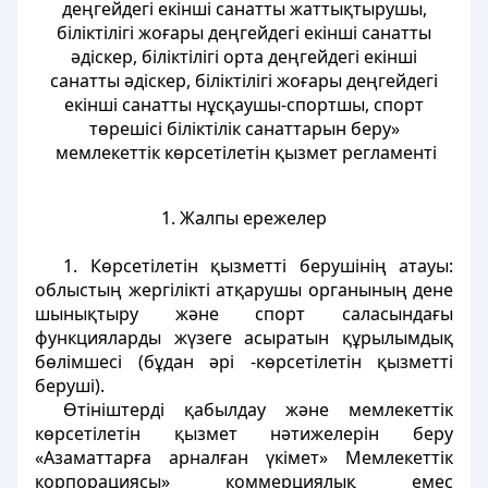
деңгейдегi екiншi санатты жаттықтырушы,
біліктiлiгi жоғары деңгейдегi екiншi санатты
әдiскер, біліктiлiгi орта деңгейдегi екiншi
санатты әдiскер, біліктiлiгi жоғары деңгейдегi
екiншi санатты нұсқаушы-спортшы, спорт
төрешiсi біліктілік санаттарын беру»
мемлекеттік көрсетілетін қызмет регламенті
1. Жалпы ережелер
1. Көрсетілетін қызметті берушінің атауы:
облыстың жергілікті атқарушы органының дене
шынықтыру және спорт саласындағы
функцияларды жүзеге асыратын құрылымдық
бөлімшесі (бұдан әрі -көрсетілетін қызметті
беруші).
Өтініштерді қабылдау және мемлекеттік
көрсетілетін қызмет нәтижелерін беру
«Азаматтарға арналған үкімет» Мемлекеттік
корпорациясы» коммерциялық емес