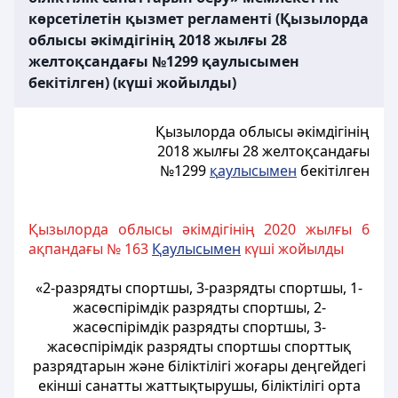
көрсетілетін қызмет регламенті (Қызылорда
облысы әкімдігінің 2018 жылғы 28
желтоқсандағы №1299 қаулысымен
бекітілген) (күші жойылды)
Қызылорда облысы әкімдігінің
2018 жылғы 28 желтоқсандағы
№1299
қ
аулысымен
бекітілген
Қызылорда облысы әкімдігінің 2020 жылғы 6
ақпандағы № 163
Қаулысымен
күші жойылды
«2-разрядты спортшы, 3-разрядты спортшы, 1-
жасөспірімдік разрядты спортшы, 2-
жасөспірімдік разрядты спортшы, 3-
жасөспірімдік разрядты спортшы спорттық
разрядтарын және біліктiлiгi жоғары деңгейдегi
екiншi санатты жаттықтырушы, біліктiлiгi орта