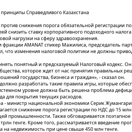
 принципы Справедливого Казахстана
против снижения порога обязательной регистрации по 
идеей снизить ставку корпоративного подоходного нало
вой нагрузки на сферу здравоохранения.
 фракции AMANAT спикер Мажилиса, председатель парт
л, что изменения налоговой политики не должны приво
ринять понятный и предсказуемый Налоговый кодекс. О
общества, которое ждет от нас принятия правильных ре
шений государства, бизнеса и граждан», - сказал он.
должно разработать такие правила игры, которые обесп
 системном уровне должна быть решена проблема дефици
да для покрытия текущих расходов.
ра - министр национальной экономики Серик Жумангари
лагается снижение порога регистрации по НДС до 15 млн 
ей промышленности. Также обговаривается поэтапное в
 трлн тенге. Кроме того, рассматривается введение про
га на недвижимость при цене свыше 450 млн тенге.