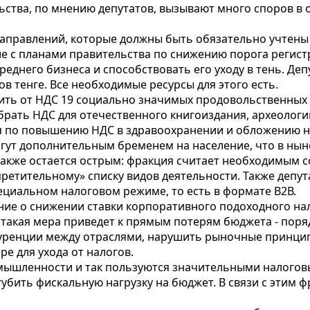
льства, по мнению депутатов, вызывают много споров в 
правлений, которые должны быть обязательно учтены 
е с планами правительства по снижению порога регистр
реднего бизнеса и способствовать его уходу в тень. Деп
в тенге. Все необходимые ресурсы для этого есть.
ить от НДС 19 социально значимых продовольственных 
брать НДС для отечественного книгоиздания, археологи
 по повышению НДС в здравоохранении и обложению н
 лягут дополнительным бременем на население, что в ны
акже остается острым: фракция считает необходимым с
апретительному» списку видов деятельности. Также де
иальном налоговом режиме, то есть в формате В2В.
ние о снижении ставки корпоративного подоходного н
 такая мера приведет к прямым потерям бюджета - поря
нкуренции между отраслями, нарушить рыночные принци
е для ухода от налогов.
шленности и так пользуются значительными налоговым
губить фискальную нагрузку на бюджет. В связи с этим 