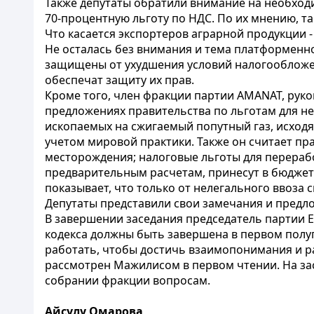
Также депутаты обратили внимание на необход
70-процентную льготу по НДС. По их мнению, та
Что касается экспортеров аграрной продукции 
Не осталась без внимания и тема платформенно
защищены от ухудшения условий налогообложен
обеспечат защиту их прав.
Кроме того, член фракции партии AMANAT, руко
предложениях правительства по льготам для не
ископаемых на сжигаемый попутный газ, исходя 
учетом мировой практики. Также он считает п
месторождения; налоговые льготы для перерабо
предварительным расчетам, принесут в бюджет 
показывает, что только от нелегального ввоза с
Депутаты представили свои замечания и предл
В завершении заседания председатель партии 
кодекса должны быть завершена в первом полуг
работать, чтобы достичь взаимопонимания и ра
рассмотрен Мажилисом в первом чтении. На зас
собрании фракции вопросам.
Айсулу Омарова