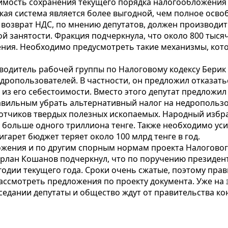
имость сохранения текущего порядка налогообложения
кая система является более выгодной, чем полное осво
- возврат НДС, по мнению депутатов, должен производи
й занятости. Фракция подчеркнула, что около 800 тысяч
ия. Необходимо предусмотреть такие механизмы, кото
водитель рабочей группы по Налоговому кодексу Берик
дропользователей. В частности, он предложил отказать
из его себестоимости. Вместо этого депутат предложил в
равильным убрать альтернативный налог на недрополь
тчиков твердых полезных ископаемых. Народный избран
больше одного триллиона тенге. Также необходимо уси
игарет бюджет теряет около 100 млрд тенге в год.
ожения и по другим спорным нормам проекта Налоговог
Ерлан Кошанов подчеркнул, что по поручению президен
одии текущего года. Сроки очень сжатые, поэтому пра
ссмотреть предложения по проекту документа. Уже на э
едании депутаты и общество ждут от правительства ко