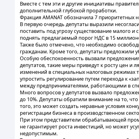
Вместе с тем эти и другие инициативы правите
дополнительной глубокой проработки.
Фракция AMANAT обозначила 7 приоритетных на
В первую очередь депутаты выразили несогласи
поставить под угрозу существование малого и с
поднять предлагаемый порог НДС в 15 миллионо
Также было отмечено, что необходимо освобод
гражданам. Кроме того, депутаты предложили у
Особую обеспокоенность вызвали предложения
депутатов, такие меры приведут к росту цен и
изменений в специальных налоговых режимах т
упростить регулирование путем перехода к «з
между предпринимателями, работающими в спец
Много вопросов у депутатов вызвало предложе
до 10%. Депутаты обратили внимание на то, что
того, это может создать неравные условия ко
регистрации бизнеса в производственном сектор
При этом представители обрабатывающей промы
не гарантирует роста инвестиций, но может усу
недопустимым.