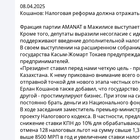
08.04.2025
Кошанов: Налоговая реформа должна отражать
Фракция партии AMANAT в Мажилисе выступает 
Кроме того, депутаты выразили несогласие с 
поддерживают введение дополнительной налого
В своем выступлении на расширенном собрании
государства Касым-Жомарт Токаев предупрежда
предпринимателей.
«Президент ставил перед нами четкую цель - п
Казахстана. К нему приковано внимание всего 
отправной точкой для нового этапа честных отно
Ерлан Кошанов также добавил, что государство 
другой - простимулируют бизнес. При этом на
постоянно брать деньги из Национального фон
В ходе заседания заместитель премьер-минист
проекту Налогового кодекса. В частности, пред
снижение ставки КПН до 10% для обрабатывающ
отмена 128 налоговых льгот на сумму свыше 1,3
выше 8500 МРП в год и увеличение ставки нало