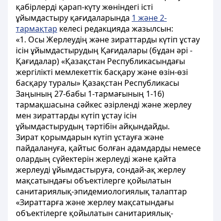
қабірлерді қарап-күту жөніндегі істі
ұйымдастыру қағидаларында
1 және 2-
тармақтар
келесі редакцияда жазылсын:
«1. Осы Жерлеудің және зираттарды күтіп ұстау
ісін ұйымдастырудың Қағидалары (бұдан әрі -
Қағидалар) «Қазақстан Республикасындағы
жергілікті мемлекеттік басқару және өзін-өзі
басқару туралы» Қазақстан Республикасы
Заңының 27-бабы 1-тармағының 1-16)
тармақшасына сәйкес әзірленді және жерлеу
мен зираттарды күтіп ұстау ісін
ұйымдастырудың тәртібін айқындайды.
Зират қорымдарын күтіп ұстауға және
пайдалануға, қайтыс болған адамдарды немесе
олардың сүйектерін жерлеуді және қайта
жерлеуді ұйымдастыруға, сондай-ақ жерлеу
мақсатындағы объектілерге қойылатын
санитариялық-эпидемиологиялық талаптар
«Зираттарға және жерлеу мақсатындағы
объектілерге қойылатын санитариялық-