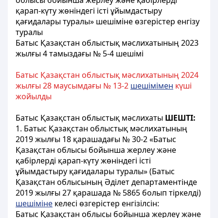
облысы бойынша жерлеу және қабірлерді
қарап-күту жөніндегі істі ұйымдастыру
қағидалары туралы» шешіміне өзгерістер енгізу
туралы
Батыс Қазақстан облыстық мәслихатының 2023
жылғы 4 тамыздағы № 5-4 шешімі
Батыс Қазақстан облыстық мәслихатының 2024
жылғы 28 маусымдағы № 13-2
шешімімен
күші
жойылды
Батыс Қазақстан облыстық мәслихаты
ШЕШТІ:
1. Батыс Қазақстан облыстық мәслихатының
2019 жылғы 18 қарашадағы № 30-2 «Батыс
Қазақстан облысы бойынша жерлеу және
қабірлерді қарап-күту жөніндегі істі
ұйымдастыру қағидалары туралы» (Батыс
Қазақстан облысының Әділет департаментінде
2019 жылғы 27 қарашада № 5865 болып тіркелді)
шешіміне
келесі өзгерістер енгізілсін:
Батыс Қазақстан облысы бойынша жерлеу және