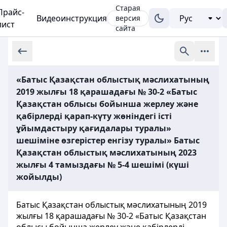
Старая
Прайс-
Видеоинструкция
версия
лист
сайта
«Батыс Қазақстан облыстық мәслихатының
2019 жылғы 18 қарашадағы № 30-2 «Батыс
Қазақстан облысы бойынша жерлеу және
қабірлерді қарап-күту жөніндегі істі
ұйымдастыру қағидалары туралы»
шешіміне өзгерістер енгізу туралы» Батыс
Қазақстан облыстық мәслихатының 2023
жылғы 4 тамыздағы № 5-4 шешімі (күші
жойылды)
Батыс Қазақстан облыстық мәслихатының 2019
жылғы 18 қарашадағы № 30-2 «Батыс Қазақстан