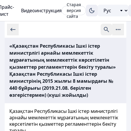
Старая
Прайс-
Видеоинструкция
версия
лист
сайта
«Қазақстан Республикасы Ішкі істер
министрлігі арнайы мемлекеттік
мұрағатының мемлекеттік көрсетілетін
қызметтер регламенттерін бекіту туралы»
Қазақстан Республикасы Ішкі істер
министрінің 2015 жылғы 8 мамырдағы №
440 бұйрығы (2019.21.08. берілген
өзгерістермен) (күші жойылды)
Қазақстан Республикасы Ішкі істер министрлігі
арнайы мемлекеттік мұрағатының мемлекеттік
көрсетілетін қызметтер регламенттерін бекіту
туралы