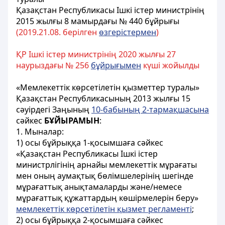
Қазақстан Республикасы Ішкі істер министрінің
2015 жылғы 8 мамырдағы № 440 бұйрығы
(2019.21.08. берілген
өзгерістермен
)
ҚР Ішкі істер министрінің 2020 жылғы 27
наурыздағы № 256
бұйрығымен
күші жойылды
«Мемлекеттік көрсетілетін қызметтер туралы»
Қазақстан Республикасының 2013 жылғы 15
сәуірдегі Заңының
10-бабының 2-тармақшасына
сәйкес
БҰЙЫРАМЫН
:
1. Мыналар:
1) осы бұйрыққа 1-қосымшаға сәйкес
«Қазақстан Республикасы Ішкі істер
министрлігінің арнайы мемлекеттік мұрағаты
мен оның аумақтық бөлімшелерінің шегінде
мұрағаттық анықтамаларды және/немесе
мұрағаттық құжаттардың көшірмелерін беру»
мемлекеттік көрсетілетін қызмет регламенті
;
2) осы бұйрыққа 2-қосымшаға сәйкес