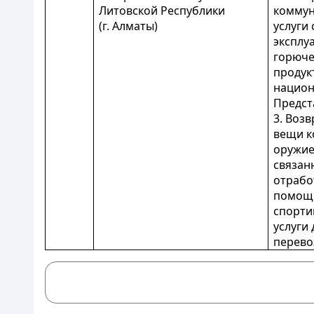
Литовской Республики
коммуна
(г. Алматы)
услуги 
эксплу
горюче
продук
национ
Предст
3. Воз
вещи к
оружие
связан
отрабо
помощи
спорти
услуги 
перево