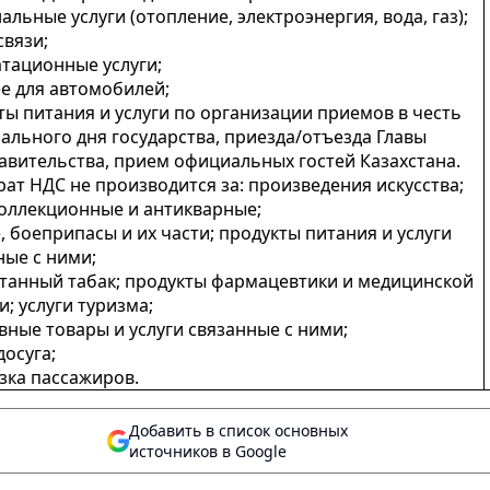
льные услуги (отопление, электроэнергия, вода, газ);
связи;
атационные услуги;
е для автомобилей;
ты питания и услуги по организации приемов в честь
ального дня государства, приезда/отъезда Главы
авительства, прием официальных гостей Казахстана.
врат НДС не производится за: произведения искусства;
оллекционные и антикварные;
, боеприпасы и их части; продукты питания и услуги
ные с ними;
танный табак; продукты фармацевтики и медицинской
; услуги туризма;
вные товары и услуги связанные с ними;
досуга;
зка пассажиров.
Добавить в список основных
источников в Google