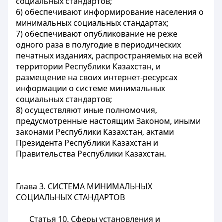
социальных стандартов;
6) обеспечивают информирование населения о
минимальных социальных стандартах;
7) обеспечивают опубликование не реже
одного раза в полугодие в периодических
печатных изданиях, распространяемых на всей
территории Республики Казахстан, и
размещение на своих интернет-ресурсах
информации о системе минимальных
социальных стандартов;
8) осуществляют иные полномочия,
предусмотренные настоящим Законом, иными
законами Республики Казахстан, актами
Президента Республики Казахстан и
Правительства Республики Казахстан.
Глава 3. СИСТЕМА МИНИМАЛЬНЫХ
СОЦИАЛЬНЫХ СТАНДАРТОВ
Статья 10. Сферы установления и