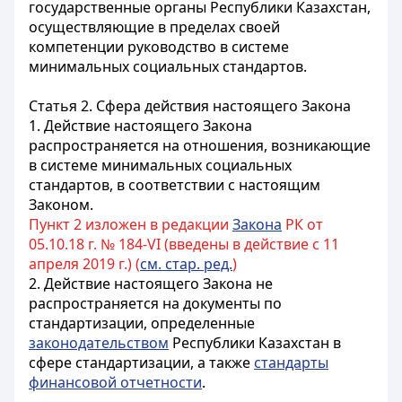
государственные органы Республики Казахстан,
осуществляющие в пределах своей
компетенции руководство в системе
минимальных социальных стандартов.
Статья 2. Сфера действия настоящего Закона
1. Действие настоящего Закона
распространяется на отношения, возникающие
в системе минимальных социальных
стандартов, в соответствии с настоящим
Законом.
Пункт 2 изложен в редакции
Закона
РК от
05.10.18 г. № 184-VI (введены в действие с 11
апреля 2019 г.) (
см. стар. ред.
)
2. Действие настоящего Закона не
распространяется на документы по
стандартизации, определенные
законодательством
Республики Казахстан в
сфере стандартизации, а также
стандарты
финансовой отчетности
.