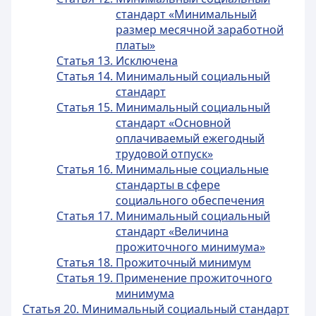
стандарт «Минимальный
размер месячной заработной
платы»
Статья 13. Исключена
Статья 14. Минимальный социальный
стандарт
Статья 15. Минимальный социальный
стандарт «Основной
оплачиваемый ежегодный
трудовой отпуск»
Статья 16. Минимальные социальные
стандарты в сфере
социального обеспечения
Статья 17. Минимальный социальный
стандарт «Величина
прожиточного минимума»
Статья 18. Прожиточный минимум
Статья 19. Применение прожиточного
минимума
Статья 20. Минимальный социальный стандарт