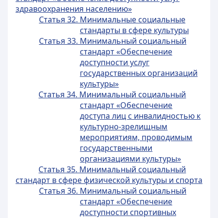
здравоохранения населению»
Статья 32. Минимальные социальные
стандарты в сфере культуры
Статья 33. Минимальный социальный
стандарт «Обеспечение
доступности услуг
государственных организаций
культуры»
Статья 34. Минимальный социальный
стандарт «Обеспечение
доступа лиц с инвалидностью к
культурно-зрелищным
мероприятиям, проводимым
государственными
организациями культуры»
Статья 35. Минимальный социальный
стандарт в сфере физической культуры и спорта
Статья 36. Минимальный социальный
стандарт «Обеспечение
доступности спортивных