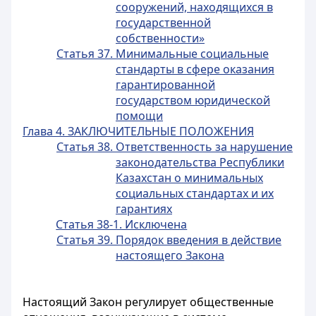
сооружений, находящихся в
государственной
собственности»
Статья 37. Минимальные социальные
стандарты в сфере оказания
гарантированной
государством юридической
помощи
Глава 4. ЗАКЛЮЧИТЕЛЬНЫЕ ПОЛОЖЕНИЯ
Статья 38. Ответственность за нарушение
законодательства Республики
Казахстан о минимальных
социальных стандартах и их
гарантиях
Статья 38-1. Исключена
Статья 39. Порядок введения в действие
настоящего Закона
Настоящий Закон регулирует общественные