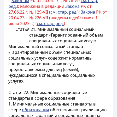
с
Законом
РК от 20.06.17 г. № 76-VI (
см. стар.
ред.
); изложена в редакции
Закона
РК от
27.06.22 г. № 129-VII (
см. стар. ред.
);
Закона
РК от
20.04.23 г. № 226-VII (введены в действие с 1
июля 2023 г.) (
см. стар. ред.
)
Статья 21. Минимальный социальный
стандарт «Гарантированный объем
специальных социальных услуг»
Минимальный социальный стандарт
«Гарантированный объем специальных
социальных услуг» содержит нормативы
специальных социальных услуг,
предоставляемых для лиц (семей),
нуждающихся в специальных социальных
услугах.
Статья 22. Минимальные социальные
стандарты в сфере образования
1. Минимальные социальные стандарты в
сфере
образования
обеспечивают реализацию
социальных гарантий и социальных прав на