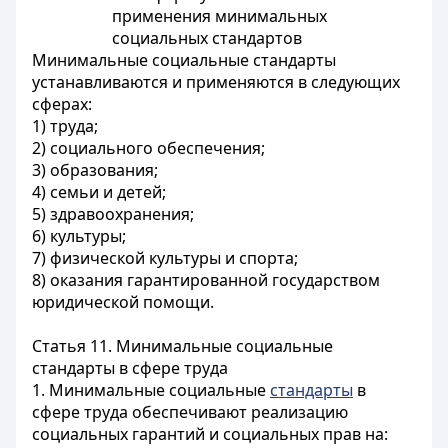
применения минимальных
социальных стандартов
Минимальные социальные стандарты
устанавливаются и применяются в следующих
сферах:
1) труда;
2) социального обеспечения;
3) образования;
4) семьи и детей;
5) здравоохранения;
6) культуры;
7) физической культуры и спорта;
8) оказания гарантированной государством
юридической помощи.
Статья 11. Минимальные социальные
стандарты в сфере труда
1. Минимальные социальные
стандарты
в
сфере труда обеспечивают реализацию
социальных гарантий и социальных прав на: