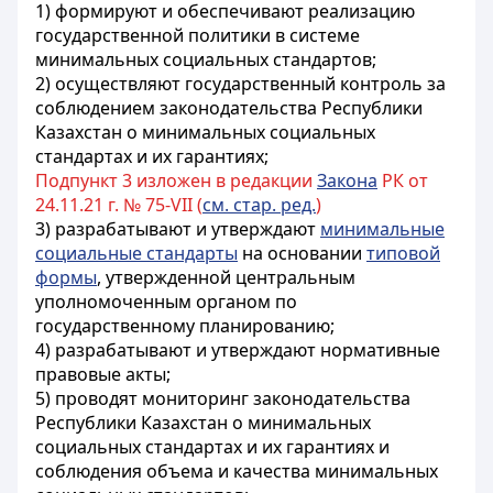
1) формируют и обеспечивают реализацию
государственной политики в системе
минимальных социальных стандартов;
2) осуществляют государственный контроль за
соблюдением законодательства Республики
Казахстан о минимальных социальных
стандартах и их гарантиях;
Подпункт 3 изложен в редакции
Закона
РК от
24.11.21 г. № 75-VII (
см. стар. ред.
)
3) разрабатывают и утверждают
минимальные
социальные стандарты
на основании
типовой
формы
, утвержденной центральным
уполномоченным органом по
государственному планированию;
4) разрабатывают и утверждают нормативные
правовые акты;
5) проводят мониторинг законодательства
Республики Казахстан о минимальных
социальных стандартах и их гарантиях и
соблюдения объема и качества минимальных