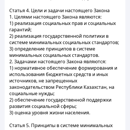
Статья 4. Цели и задачи настоящего Закона
1. Целями настоящего Закона являются:
1) реализация социальных прав и социальных
гарантий;
2) реализация государственной политики в
системе минимальных социальных стандартов;
3) определение принципов в системе
минимальных социальных стандартов.
2. Задачами настоящего Закона являются:
1) нормативное обеспечение формирования и
использования бюджетных средств и иных
источников, не запрещенных
законодательством Республики Казахстан, на
социальные нужды;
2) обеспечение государственной поддержки
развития социальной сферы;
3) оценка уровня жизни населения.
Статья 5. Принципы в системе минимальных