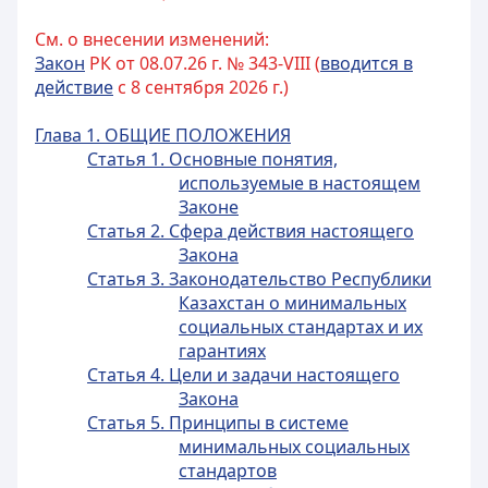
См. о внесении изменений:
Закон
РК от 08.07.26 г. № 343-VIII (
вводится в
действие
с 8 сентября 2026 г.)
Глава 1. ОБЩИЕ ПОЛОЖЕНИЯ
Статья 1. Основные понятия,
используемые в настоящем
Законе
Статья 2. Сфера действия настоящего
Закона
Статья 3. Законодательство Республики
Казахстан о минимальных
социальных стандартах и их
гарантиях
Статья 4. Цели и задачи настоящего
Закона
Статья 5. Принципы в системе
минимальных социальных
стандартов