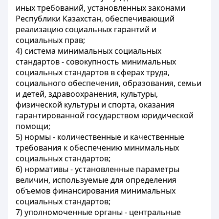
иных требований, установленных законами
Республики Казахстан, обеспечивающий
реализацию социальных гарантий и
социальных прав;
4) система минимальных социальных
стандартов - совокупность минимальных
социальных стандартов в сферах труда,
социального обеспечения, образования, семьи
и детей, здравоохранения, культуры,
физической культуры и спорта, оказания
гарантированной государством юридической
помощи;
5) нормы - количественные и качественные
требования к обеспечению минимальных
социальных стандартов;
6) нормативы - установленные параметры
величин, используемые для определения
объемов финансирования минимальных
социальных стандартов;
7) уполномоченные органы - центральные