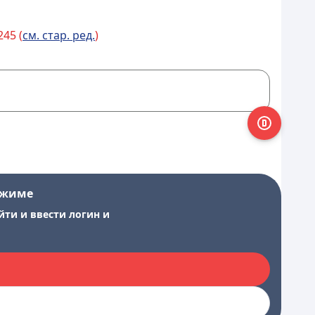
45 (
см. стар. ред.
)
ежиме
йти и ввести логин и