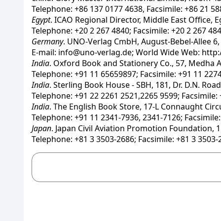
Telephone: +86 137 0177 4638, Facsimile: +86 21 5
Egypt
. ICAO Regional Director, Middle East Office, E
Telephone: +20 2 267 4840; Facsimile: +20 2 267 484
Germany
. UNO-Verlag CmbH, August-Bebel-Allee 6, 5
E-mail: info@uno-verlag.de; World Wide Web: http
India
. Oxford Book and Stationery Co., 57, Medha 
Telephone: +91 11 65659897; Facsimile: +91 11 227
India
. Sterling Book House - SBH, 181, Dr. D.N. Roa
Telephone: +91 22 2261 2521,2265 9599; Facsimile:
India
. The English Book Store, 17-L Connaught Cir
Telephone: +91 11 2341-7936, 2341-7126; Facsimile
Japan
. Japan Civil Aviation Promotion Foundation,
Telephone: +81 3 3503-2686; Facsimile: +81 3 3503-