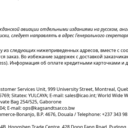
анской авиации отдельными изданиями на русском, англи
иски, следует направлять в адрес Генерального секретаря
му из следующих нижеприведенных адресов, вместе с с
ся заказ. Во избежание задержек с доставкой заказчик
press). Информация об оплате кредитными карточками и 
Customer Services Unit, 999 University Street, Montreal, Q
6769; Sitatex: YULCAYA; E-mail: sales@icao.int; World Wide W
Private Bag 254/525, Gaborone
004; E-mail: ops@kagsandtsar.co.bw
rce-Bonanjo, B.P. 4676, Douala / Telephone: +237 343 98 4
 434B, Hongshen Trade Centre, 428 Dong Fang Road, Pudong