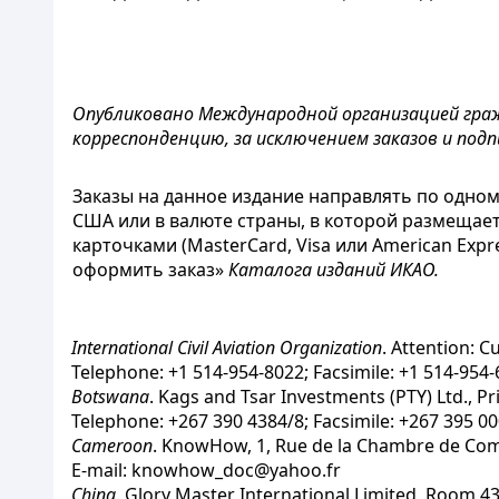
Опубликовано Международной организацией гражд
корреспонденцию, за исключением заказов и подп
Заказы на данное издание направлять по одно
США или в валюте страны, в которой размещает
карточками (MasterCard, Visa или American Ex
оформить заказ»
Каталога изданий ИКАО.
International Civil Aviation Organization
. Attention: 
Telephone: +1 514-954-8022; Facsimile: +1 514-954-
Botswana
. Kags and Tsar Investments (PTY) Ltd., 
Telephone: +267 390 4384/8; Facsimile: +267 395 0
Cameroon
. KnowHow, 1, Rue de la Chambre de Comme
E-mail: knowhow_doc@yahoo.fr
China
. Glory Master International Limited, Room