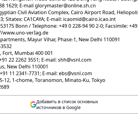
888 1629; E-mail glorymaster@online.sh.cn
gyptian Civil Aviation Complex, Cairo Airport Road, Heliopol
3; Sitatex: CA1CAYA; E-mail: icaomid@cairo.icao.int
3175 Bonn / Telephone: +49 0 228-94 90 2-0; Facsimile: +49 
://www.uno-verIag.de
Apartments, Mayur Vihar, Phase-1, New Delhi 110091
43532
d, Fort, Mumbai 400 001
 +91 22 2262 3551; E-mail: shh@vsnl.com
cus, New Delhi 110001
:+91 11 2341-7731; E-mail: ebs@vsnl.com
 15-12, 1-chome, Toranomon, Minato-Ku, Tokyo
2689
Добавить в список основных
источников в Google