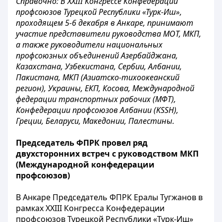
Справочно:
В XXIII Конгрессе Конфедерации
профсоюзов Турецкой Республики «Турк-Иш»,
проходящем 5-6 декабря в Анкаре, принимают
участие представители руководства МОТ, МКП,
а также руководители национальных
профсоюзных объединений
Азербайджана,
Казахстана, Узбекистана, Сербии, Албании,
Пакистана, МКП (Азиатско-тихоокеанский
регион), Украины, ЕКП, Косова, Международной
федерации транспортных рабочих (МФТ),
Конфедерации профсоюзов Албании (KSSH),
Греции, Беларуси, Македонии, Палестины.
Председатель ФПРК провел ряд
двухсторонних встреч с руководством МКП
(Международной конфедерации
профсоюзов)
В Анкаре Председатель ФПРК Ералы Тугжанов в
рамках XXIII Конгресса Конфедерации
профсоюзов Турецкой Республики «Турк-Иш»