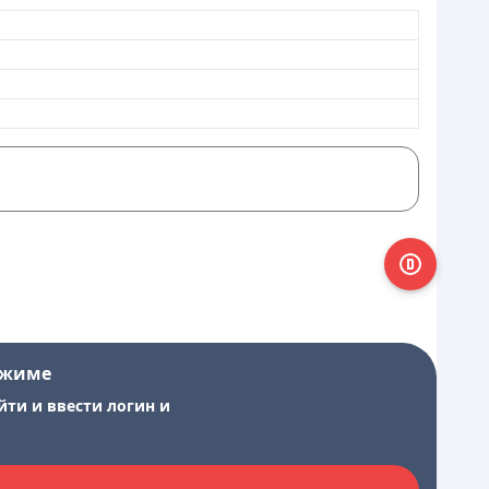
ежиме
йти и ввести логин и