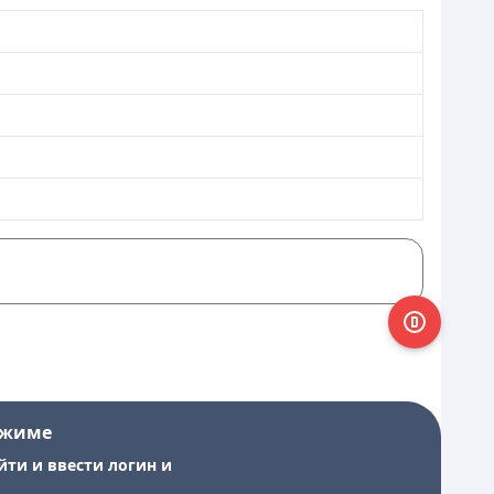
ежиме
йти и ввести логин и