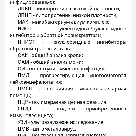
инфицированные);
ЛПВП - липопротеины высокой плотности;
ЛПНП - липопротеины низкой плотности;
МАК - микобактериум авиум комплекс;
НИОТ - нуклеозидные/нуклеотидные
ингибиторы обратной транскриптазы;
ННИОТ - ненуклеозидные ингибиторы
обратной транскриптазы;
ОАК - общий анализ крови;
ОАМ - общий анализ мочи;
ОИ - оппортунистические инфекции;
ПМЛ - прогрессирующая многоочаговая
лейкоэнцефалопатия;
ПМСП - первичная медико-санитарная
помощь;
ПЦР - полимеразная цепная реакция;
СПИД - синдром приобретенного
иммунодефицита;
УЗИ - ультразвуковое исследование;
ЦМВ - цитомегаловирус;
ЦНС - центральная нервная система;