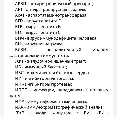
АРВП - антиретровирусный препарат;
APT
- антиретровирусная терапия;
АсАТ - аспартатаминотрансфераза;
BFD
- вирус гепатита
D
;
ВГВ - вирус гепатита В;
ВГС - вирус гепатита С;
ВИЧ - вирус иммунодефицита человека;
ВН - вирусная нагрузка;
ВСВИ - воспалительный синдром
восстановления иммунитета;
ЖКТ - желудочно-кишечный тракт;
ИБ - иммунный блоттинг;
ИБС - ишемическая болезнь сердца;
ИИ - ингибиторы интегразы;
ИП - ингибиторы протеазы;
ИППП - инфекции, передаваемые половым
путем;
ИФА - иммуноферментный анализ;
ИХА - иммунохроматографический анализ;
ЛЖВ - люди, живущие с ВИЧ (ВИЧ-