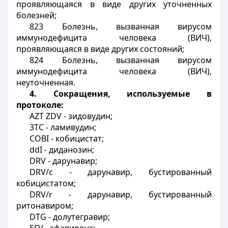
проявляющаяся в виде других уточненных
болезней;
823 Болезнь, вызванная вирусом
иммунодефицита человека (ВИЧ),
проявляющаяся в виде других состояний;
824 Болезнь, вызванная вирусом
иммунодефицита человека (ВИЧ),
неуточненная.
4.
Сокращения, используемые в
протоколе:
AZT
ZDV
- зидовудин;
3ТС - ламивудин;
COBI
- кобицистат;
ddI
- диданозин;
DRV
- дарунавир;
DRV
/
c
- дарунавир, бустированный
кобицистатом;
DRV
/
r
- дарунавир, бустированный
ритонавиром;
DTG
- долутегравир;