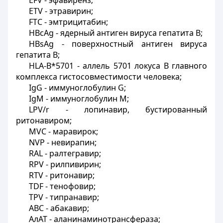
EFV
- эфавиренз;
ETV
- этравирин;
FTC
- эмтрицитабин;
HBcAg
- ядерный антиген вируса гепатита В;
HBsAg
- поверхностный антиген вируса
гепатита В;
HLA
-
B
*5701 - аллель 5701 локуса В главного
комплекса гистосовместимости человека;
IgG
- иммуноглобулин
G
;
IgM
- иммуноглобулин М;
LPV
/
r
- лопинавир, бустированный
ритонавиром;
MVC
- маравирок;
NVP
- невирапин;
RAL
- ралтегравир;
RPV
- рилпивирин;
RTV
- ритонавир;
TDF
- тенофовир;
TPV
- типранавир;
ABC
- абакавир;
АлАТ - аланинаминотрансфераза;