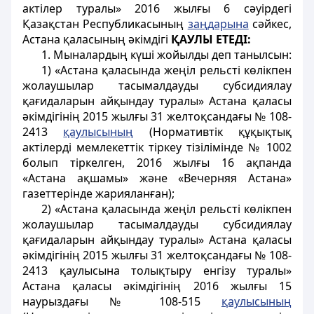
актілер туралы» 2016 жылғы 6 сәуірдегі
Қазақстан Республикасының
заңдарына
сәйкес,
Астана қаласының әкімдігі
ҚАУЛЫ ЕТЕДІ:
1. Мыналардың күші жойылды деп танылсын:
1) «Астана қаласында жеңіл рельсті көлікпен
жолаушылар тасымалдауды субсидиялау
қағидаларын айқындау туралы» Астана қаласы
әкімдігінің 2015 жылғы 31 желтоқсандағы № 108-
2413
қаулысының
(Нормативтік құқықтық
актілерді мемлекеттік тіркеу тізілімінде № 1002
болып тіркелген, 2016 жылғы 16 ақпанда
«Астана ақшамы» және «Вечерняя Астана»
газеттерінде жарияланған);
2) «Астана қаласында жеңіл рельсті көлікпен
жолаушылар тасымалдауды субсидиялау
қағидаларын айқындау туралы» Астана қаласы
әкімдігінің 2015 жылғы 31 желтоқсандағы № 108-
2413 қаулысына толықтыру енгізу туралы»
Астана қаласы әкімдігінің 2016 жылғы 15
наурыздағы №
108-515
қаулысының