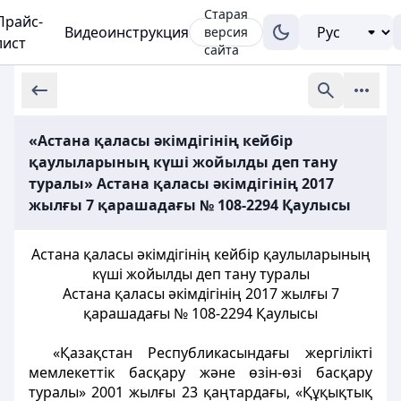
Старая
Прайс-
Видеоинструкция
версия
лист
сайта
«Астана қаласы әкімдігінің кейбір
қаулыларының күші жойылды деп тану
туралы» Астана қаласы әкімдігінің 2017
жылғы 7 қарашадағы № 108-2294 Қаулысы
Астана қаласы әкімдігінің кейбір қаулыларының
күші жойылды деп тану туралы
Астана қаласы әкімдігінің 2017 жылғы 7
қарашадағы № 108-2294 Қаулысы
«Қазақстан Республикасындағы жергілікті
мемлекеттік басқару және өзін-өзі басқару
туралы» 2001 жылғы 23 қаңтардағы, «Құқықтық