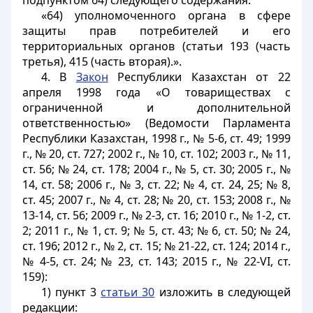
подпунктом 64) следующего содержания:
«64) уполномоченного органа в сфере
защиты прав потребителей и его
территориальных органов (статьи 193 (часть
третья), 415 (часть вторая).».
4. В
Закон
Республики Казахстан от 22
апреля 1998 года «О товариществах с
ограниченной и дополнительной
ответственностью» (Ведомости Парламента
Республики Казахстан, 1998 г., № 5-6, ст. 49; 1999
г., № 20, ст. 727; 2002 г., № 10, ст. 102; 2003 г., № 11,
ст. 56; № 24, ст. 178; 2004 г., № 5, ст. 30; 2005 г., №
14, ст. 58; 2006 г., № 3, ст. 22; № 4, ст. 24, 25; № 8,
ст. 45; 2007 г., № 4, ст. 28; № 20, ст. 153; 2008 г., №
13-14, ст. 56; 2009 г., № 2-3, ст. 16; 2010 г., № 1-2, ст.
2; 2011 г., № 1, ст. 9; № 5, ст. 43; № 6, ст. 50; № 24,
ст. 196; 2012 г., № 2, ст. 15; № 21-22, ст. 124; 2014 г.,
№ 4-5, ст. 24; № 23, ст. 143; 2015 г., № 22-VI, ст.
159):
1) пункт 3
статьи 30
изложить в следующей
редакции: