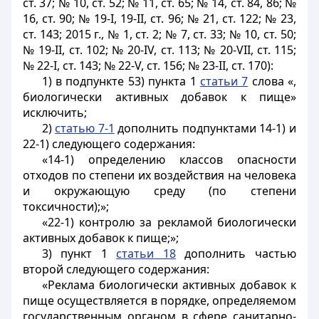
ст. 37; № 10, ст. 52; № 11, ст. 65; № 14, ст. 84, 86; №
16, ст. 90; № 19-I, 19-II, ст. 96; № 21, ст. 122; № 23,
ст. 143; 2015 г., № 1, ст. 2; № 7, ст. 33; № 10, ст. 50;
№ 19-II, ст. 102; № 20-IV, ст. 113; № 20-VII, ст. 115;
№ 22-I, ст. 143; № 22-V, ст. 156; № 23-II, ст. 170):
1) в подпункте 53) пункта 1
статьи 7
слова «,
биологически активных добавок к пище»
исключить;
2)
статью 7-1
дополнить подпунктами 14-1) и
22-1) следующего содержания:
«14-1) определению классов опасности
отходов по степени их воздействия на человека
и окружающую среду (по степени
токсичности);»;
«22-1) контролю за рекламой биологически
активных добавок к пище;»;
3) пункт 1
статьи 18
дополнить частью
второй следующего содержания:
«Реклама биологически активных добавок к
пище осуществляется в порядке, определяемом
государственным органом в сфере санитарно-