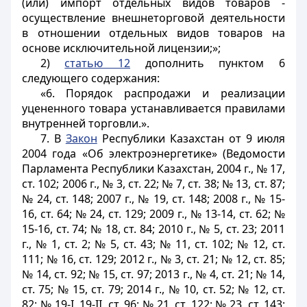
(или) импорт отдельных видов товаров -
осуществление внешнеторговой деятельности
в отношении отдельных видов товаров на
основе исключительной лицензии;»;
2)
статью 12
дополнить пунктом 6
следующего содержания:
«6. Порядок распродажи и реализации
уцененного товара устанавливается правилами
внутренней торговли.».
7. В
Закон
Республики Казахстан от 9 июля
2004 года «Об электроэнергетике» (Ведомости
Парламента Республики Казахстан, 2004 г., № 17,
ст. 102; 2006 г., № 3, ст. 22; № 7, ст. 38; № 13, ст. 87;
№ 24, ст. 148; 2007 г., № 19, ст. 148; 2008 г., № 15-
16, ст. 64; № 24, ст. 129; 2009 г., № 13-14, ст. 62; №
15-16, ст. 74; № 18, ст. 84; 2010 г., № 5, ст. 23; 2011
г., № 1, ст. 2; № 5, ст. 43; № 11, ст. 102; № 12, ст.
111; № 16, ст. 129; 2012 г., № 3, ст. 21; № 12, ст. 85;
№ 14, ст. 92; № 15, ст. 97; 2013 г., № 4, ст. 21; № 14,
ст. 75; № 15, ст. 79; 2014 г., № 10, ст. 52; № 12, ст.
82; № 19-I, 19-II, ст. 96; № 21, ст. 122; № 23, ст. 143;