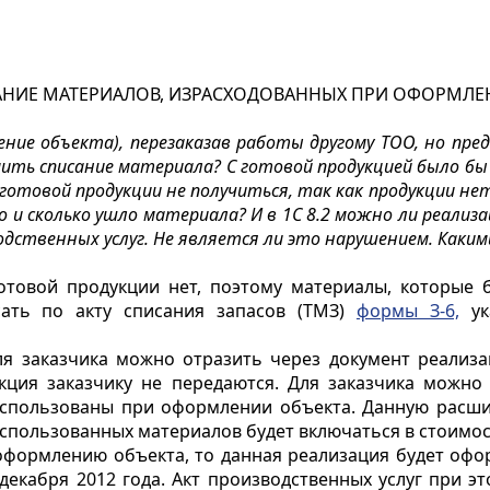
САНИЕ МАТЕРИАЛОВ, ИЗРАСХОДОВАННЫХ ПРИ ОФОРМЛЕ
ение объекта), перезаказав работы другому ТОО, но пре
ить списание материала? С готовой продукцией было бы 
 готовой продукции не получиться, так как продукции не
о и сколько ушло материала? И в 1С 8.2 можно ли реализ
зводственных услуг. Не является ли это нарушением. Ка
отовой продукции нет, поэтому материалы, которые 
ать по акту списания запасов (ТМЗ)
формы З-6,
ук
я заказчика можно отразить через документ реализаци
укция заказчику не передаются. Для заказчика можн
использованы при оформлении объекта. Данную расш
 использованных материалов будет включаться в стоимо
о оформлению объекта, то данная реализация будет оф
кабря 2012 года. Акт производственных услуг при это