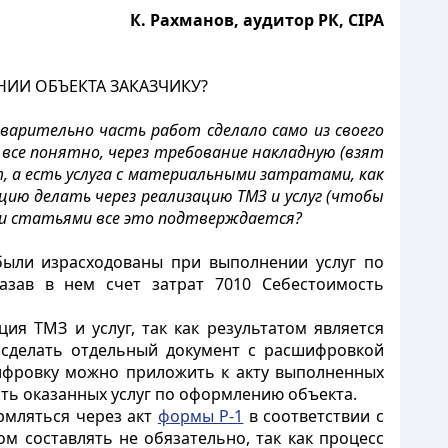
К. Рахманов, аудитор РК, СIPA
НИИ ОБЪЕКТА ЗАКАЗЧИКУ?
дварительно часть работ сделало само из своего
все понятно, через требование накладную (взят
т, а есть услуга с материальными затратами, как
ацию делать через реализацию ТМЗ и услуг (чтобы
кими статьями все это подтверждается?
были израсходованы при выполнении услуг по
азав в нем счет затрат 7010 Себестоимость
я ТМЗ и услуг, так как результатом является
о сделать отдельный документ с расшифровкой
ифровку можно приложить к акту выполненных
сть оказанных услуг по оформлению объекта.
ормляться через акт
формы Р-1
в соответствии с
м составлять не обязательно, так как процесс