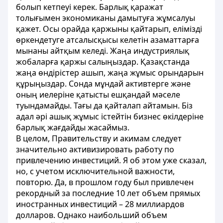
болып кетпеуі керек. Барлық қаражат
толығымен экономиканы дамытуға жұмсалуы
қажет. Осы орайда қаржыны қайтарып, елімізді
өркендетуге атсалысқысы келетін азаматтарға
мынаны айтқым келеді. Жаңа индустриялық
жобаларға қаржы салыңыздар. Қазақстанда
жаңа өндірістер ашып, жаңа жұмыс орындарын
құрыңыздар. Сонда мұндай активтерге және
оның иелеріне қатысты ешқандай мәселе
туындамайды. Тағы да қайталап айтамын. Біз
адал әрі ашық жұмыс істейтін бизнес өкілдеріне
барлық жағдайды жасаймыз.
В целом, Правительству и акимам следует
значительно активизировать работу по
привлечению инвестиций. Я об этом уже сказал,
но, с учетом исключительной важности,
повторю. Да, в прошлом году был привлечен
рекордный за последние 10 лет объем прямых
иностранных инвестиций – 28 миллиардов
долларов. Однако наибольший объем