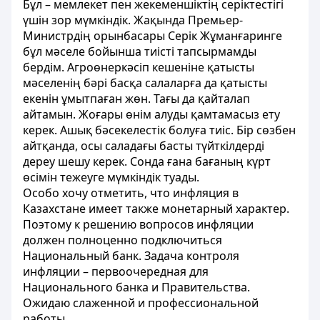
Бұл – мемлекет пен жекеменшіктің серіктестігі
үшін зор мүмкіндік. Жақында Премьер-
Министрдің орынбасары Серік Жұманғаринге
бұл мәселе бойынша тиісті тапсырмамды
бердім. Агроөнеркәсіп кешеніне қатысты
мәселенің бәрі басқа салаларға да қатысты
екенін ұмытпаған жөн. Тағы да қайталап
айтамын. Жоғары өнім алуды қамтамасыз ету
керек. Ашық бәсекелестік болуға тиіс. Бір сөзбен
айтқанда, осы саладағы басты түйткілдерді
дереу шешу керек. Сонда ғана бағаның күрт
өсімін тежеуге мүмкіндік туады.
Особо хочу отметить, что инфляция в
Казахстане имеет также монетарный характер.
Поэтому к решению вопросов инфляции
должен полноценно подключиться
Национальный банк. Задача контроля
инфляции – первоочередная для
Национального банка и Правительства.
Ожидаю слаженной и профессиональной
работы.