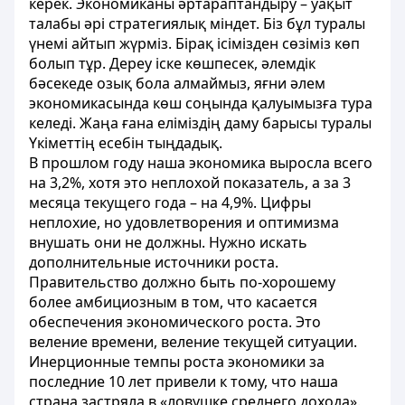
керек. Экономиканы әртараптандыру – уақыт
талабы әрі стратегиялық міндет. Біз бұл туралы
үнемі айтып жүрміз. Бірақ ісімізден сөзіміз көп
болып тұр. Дереу іске көшпесек, әлемдік
бәсекеде озық бола алмаймыз, яғни әлем
экономикасында көш соңында қалуымызға тура
келеді. Жаңа ғана еліміздің даму барысы туралы
Үкіметтің есебін тыңдадық.
В прошлом году наша экономика выросла всего
на 3,2%, хотя это неплохой показатель, а за 3
месяца текущего года – на 4,9%. Цифры
неплохие, но удовлетворения и оптимизма
внушать они не должны. Нужно искать
дополнительные источники роста.
Правительство должно быть по-хорошему
более амбициозным в том, что касается
обеспечения экономического роста. Это
веление времени, веление текущей ситуации.
Инерционные темпы роста экономики за
последние 10 лет привели к тому, что наша
страна застряла в «ловушке среднего дохода».