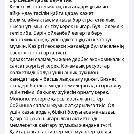
бір шешім қабылдауға тиіс.
Келесі. «Стратегиялық нысандар» ұғымын
айқындау тәсілін қайта қарау қажет.
Бәлкім, аймақтық маңызы бар стратегиялық
нысан ұғымын енгізу керек шығар. Бұл – әлемдік
тәжірибе. Бәрін ойланбай өзгерте беру
экономикалық қауіпсіздікке нұқсан келтіруі
мүмкін. Қазіргі геосаяси жағдайда бұл мәселенің
өзектілігі тіпті арта түсті.
Қазақстан салмақты және дербес экономикалық
саясат жүргізуі керек. Қоғамдық ресурстар
қолжетімді болуы үшін ашық аукцион
қағидаттарын басшылыққа алу қажет. Бизнес
өкілдері барлық міндеттемелерін адал орындау
үшін тиімді бақылау жүйесін орнату керек.
Монополистерге қарсы қозғалған істер
бойынша сапалы жұмыс атқарылуға тиіс. Ол
үшін қазылардың білікті болуы аса маңызды.
Қазір заңсыз шығарылған активтерді
мемлекетке қайтару жұмысы жандана түсті.
Қайтарылған активтер мен мүліктер қолды