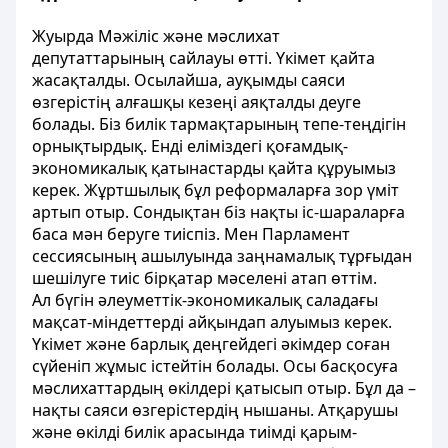
Жуырда Мәжіліс және мәслихат
депутаттарының сайлауы өтті. Үкімет қайта
жасақталды. Осылайша, ауқымды саяси
өзгерістің алғашқы кезеңі аяқталды деуге
болады. Біз билік тармақтарының тепе-теңдігін
орнықтырдық. Енді еліміздегі қоғамдық-
экономикалық қатынастарды қайта құруымыз
керек. Жұртшылық бұл реформаларға зор үміт
артып отыр. Сондықтан біз нақты іс-шараларға
баса мән беруге тиіспіз. Мен Парламент
сессиясының ашылуында заңнамалық тұрғыдан
шешілуге тиіс бірқатар мәселені атап өттім.
Ал бүгін әлеуметтік-экономикалық саладағы
мақсат-міндеттерді айқындап алуымыз керек.
Үкімет және барлық деңгейдегі әкімдер соған
сүйеніп жұмыс істейтін болады. Осы басқосуға
мәслихаттардың өкілдері қатысып отыр. Бұл да –
нақты саяси өзгерістердің нышаны. Атқарушы
және өкілді билік арасында тиімді қарым-