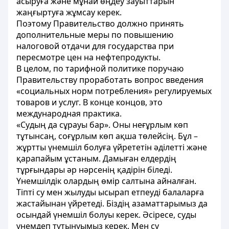
асыруға және мұнай өңдеу зауыттарын
жаңғыртуға жұмсау керек.
Поэтому Правительство должно принять
дополнительные меры по повышению
налоговой отдачи для государства при
пересмотре цен на нефтепродукты.
В целом, по тарифной политике поручаю
Правительству проработать вопрос введения
«социальных норм потребления» регулируемых
товаров и услуг. В конце концов, это
международная практика.
«Судың да сұрауы бар». Оны неғұрлым көп
тұтынсаң, соғұрлым көп ақша төлейсің. Бұл –
жұртты үнемшіл болуға үйрететін әділетті және
қарапайым ұстаным. Дамыған елдердің
тұрғындары әр нәрсенің қадірін біледі.
Үнемшілдік олардың өмір салтына айналған.
Тіпті су мен жылуды ысырап етпеуді балаларға
жастайынан үйретеді. Біздің азаматтарымыз да
осындай үнемшіл болуы керек. Әсіресе, суды
үнемдеп тұтынуымыз керек. Мен су