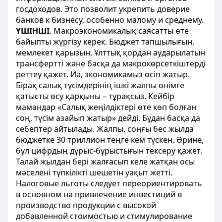
госдоходов. Это позволит укрепить доверие
банков к бизнесу, особенно малому и среднему.
ҮШІНШІ
. Макроэкономикалық саясатты өте
байыпты жүргізу керек. Бюджет тапшылығын,
мемлекет қарызын, Ұлттық қордан аударылатын
трансфертті және басқа да макрокөрсеткіштерді
реттеу қажет. Иә, экономикамыз өсіп жатыр.
Бірақ салық түсімдерінің ішкі жалпы өнімге
қатысты өсу қарқыны – тұрақсыз. Кейбір
мамандар «Салық жеңілдіктері өте көп болған
соң, түсім азайып жатыр» дейді. Бұдан басқа да
себептер айтылады. Жалпы, соңғы бес жылда
бюджетке 30 триллион теңге кем түскен. Әрине,
бұл цифрдың дұрыс-бұрыстығын тексеру қажет.
Талай жылдан бері жалғасып келе жатқан осы
мәселені түпкілікті шешетін уақыт жетті.
Налоговые льготы следует переориентировать
в основном на привлечение инвестиций в
производство продукции с высокой
добавленной стоимостью и стимулирование