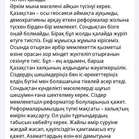
Әркім мына мәселені айқын түсінуі керек.
Қазақстан – осы геосаяси аймақта ауқымды,
демократияны арқау еткен реформалар жолына
түскен бірден-бір мемлекет. Сондықтан бізге
оңай болмайды. Бірақ бұл жолды қалайда жүріп
өтуге тиіспіз. Енді жұмысқа жұмыла кірісеміз.
Осында отырған әрбір мемлекеттік қызметші
өзіне орасан зор міндет жүктеліп отырғанын
сезінуге тиіс. Бұл – ең алдымен, барша
Қазақстан халқының алдындағы жауапкершілік.
Сіздердің шешімдеріңіз бен іс-әрекеттеріңіз
елдің бүгіні мен болашағына тікелей әсер етеді.
Сондықтан күнделікті мәселелерді шұғыл
шешумен ғана шектелмеу керек. Сіздер
мемлекетшіл-реформатор болуларыңыз қажет.
Реформаларымыздың түпкі мақсаты – халықтың
өмірін жақсарту. Ол үшін тұрғындардың
табысын көбейту керек. Жайлы өмір сүруіне
жағдай жасап, қауіпсіздігін қамтамасыз ету
қажет. Азаматтардың өзін-өзі дамытуына