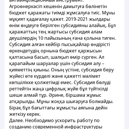
антиинфляционный инструмент.
Агроөнеркәсіп кешенін дамытуға бөлінетін
бюджет қаражаты тиімді жұмсалуға тиіс. Мұны
мұқият қадағалау қажет. 2019-2021 жылдары
өнім өңдеуге берілген субсидияны алайық. Бұл
қаражаттың тең жартысы субсидия алам
деушілердің 10 пайызының ғана қолына тиген.
Субсидия алған кейбір пысықайлар өндірісті
өркендетудің орнына бюджет қаржысын
қалтасына басып, шалқып өмір сүрген. Ал
қарапайым шаруалар үшін субсидия алу –
қияметтің қиыны. Оның үстіне, субсидия беру
жүйесі өте күрделі және қажетті мәлімет
көпшілікке қолжетімді емес. Субсидия бөлуді
реттейтін жаңа цифрлық жүйе бұл түйткілді
шеше алмай тұр. Әрине, біршама жұмыс
атқарылды. Мұны жоққа шығаруға болмайды.
Бірақ бұл бағыттағы жұмысты аяғына дейін
жеткізу керек.
Далее. Необходимо ускорить работу по
созданию современной инфраструктуры