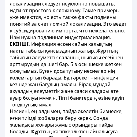
локализации следует неуклонно повышать,
идти от простого к сложному. Такие примеры
уже имеются, но есть также факты подмены
понятий за счет ложной локализации. Это ведет
к субсидированию импорта, что нежелательно.
Нам нужна подлинная индустриализация.
ЕКІНШІ.
Инфляция өскен сайын халықтың
нақты табысы құнсызданып жатыр. Жұрттың
табысын әлеуметтік саланың шығысы есебінен
арттырудың да шегі бар. Біз осы шекке жеткен
сияқтымыз. Бұған қоса тұтыну несиелерінің
көлемі артып барады. Бұл әрекет – инфляция
кезінде жан бағудың амалы. Бірақ мұндай
ахуалдың әлеуметтік және саяси салдары өте
ауыр болуы мүмкін. Тіпті банктердің өзіне қауіп
төндіруі ықтимал.
Несиені, ең алдымен, пайда әкелетін бизнеске,
яғни тиімді жобаларға беру керек. Сонда
жалақысы жоғары жұмыс орындары пайда
болады. Жұрттың кәсіпкерлікпен айналысуға