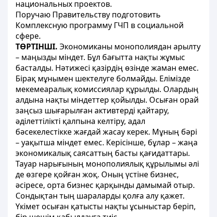
национальных проектов.
Поручаю Правительству подготовить
Комплексную программу ГЧП в социальной
сфере.
ТӨРТІНШІ.
Экономиканы монополиядан арылту
– маңызды міндет. Бұл бағытта нақты жұмыс
басталды. Нәтижесі қазірдің өзінде жаман емес.
Бірақ мұнымен шектелуге болмайды. Елімізде
мекемеаралық комиссиялар құрылды. Олардың
алдына нақты міндеттер қойылды. Осыған орай
заңсыз шығарылған активтерді қайтару,
әділеттілікті қалпына келтіру, адал
бәсекелестікке жағдай жасау керек. Мұның бәрі
– уақытша міндет емес. Керісінше, бұлар – жаңа
экономикалық саясаттың басты қағидаттары.
Тауар нарығының монополиялық құрылымы әлі
де өзгере қойған жоқ. Оның үстіне бизнес,
әсіресе, орта бизнес қарқынды дамымай отыр.
Сондықтан тың шараларды қолға алу қажет.
Үкімет осыған қатысты нақты ұсыныстар беріп,