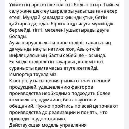
Үкіметтің әрекеті жеткіліксіз болып отыр. Тыйым
салу және шектеу шаралары уақытша ғана әсер
етеді. Мұндай қадамдар қиындықтың бетін
қайтарса да, одан біржола құтылуға мүмкіндік
бермейді, тіпті, мәселені ушықтырады деуге
болады.
Ауыл шаруашылығы және өндіріс саласының
дамуында нақты нәтиже жоқ. Азық-түлік
инфляциясының басты себебі де – осында.
Елімізде өндірілетін тауардың көлемі ішкі
сұранысты қамтамасыз етуге жетпейді.
Импортқа тәуелдіміз.
К вопросу насыщения рынка отечественной
продукцией, удешевлению факторов
производства необходимо подходить более
комплексно, вдумчиво, без лозунгов и
обещаний. Нужно пройтись по всей цепочке от
производства до реализации и понять, что
приводит к удорожанию.
Действующая модель управления