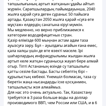
тапшылығының артып жатқанын ұдайы айтып
жүрмін. Сарапшылардың пайымдауынша, 2040
жылға қарай суға деген сұраныс 50 пайызға
артады. Қазақстан 2050 жылға қарай «суға өте
мұқтаж» елдердің санатына кіруі мүмкін.
Мы медленно, но верно приближаемся к
категории вододефицитных стран.
Қазір елімізде 600 мыңнан астам адам таза
ауызсуға зәру. Бұл – ауылдағы ағайын ғана емес,
қала халқы үшін де өте өзекті мәселе. Ірі
шаһарлардың инфрақұрылымы жылдан-жылға
артып келе жатқан сұранысқа жауап бере алмай
отыр. Тіпті Астананың өзінде су тапшылығы
қатты сезіле бастады. Басты себептің бірі –
құрылыстың көбеюі. Үнемшіл болмасақ, таза су
беретін жаңа нысандарды іске қосқанмен,
тапшылықты жоя алмаймыз.
Для нас это очень актуально. Так, Казахстану
требуется в 3 раза больше воды на доллар
производимого ВВП, чем России или США, и в 6