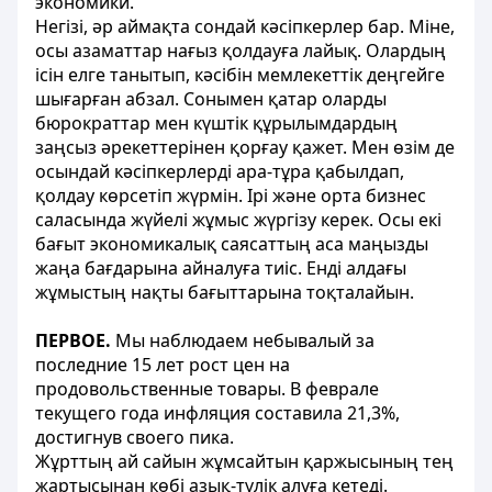
экономики.
Негізі, әр аймақта сондай кәсіпкерлер бар. Міне,
осы азаматтар нағыз қолдауға лайық. Олардың
ісін елге танытып, кәсібін мемлекеттік деңгейге
шығарған абзал. Сонымен қатар оларды
бюрократтар мен күштік құрылымдардың
заңсыз әрекеттерінен қорғау қажет. Мен өзім де
осындай кәсіпкерлерді ара-тұра қабылдап,
қолдау көрсетіп жүрмін. Ірі және орта бизнес
саласында жүйелі жұмыс жүргізу керек. Осы екі
бағыт экономикалық саясаттың аса маңызды
жаңа бағдарына айналуға тиіс. Енді алдағы
жұмыстың нақты бағыттарына тоқталайын.
ПЕРВОЕ.
Мы наблюдаем небывалый за
последние 15 лет рост цен на
продовольственные товары. В феврале
текущего года инфляция составила 21,3%,
достигнув своего пика.
Жұрттың ай сайын жұмсайтын қаржысының тең
жартысынан көбі азық-түлік алуға кетеді.