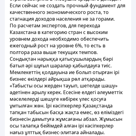
Если сейчас не создать прочный фундамент для
качественного экономического роста, то
стагнация доходов населения не за горами.
По расчетам экспертов, для перехода
Казахстана в категорию стран с высоким
уровнем дохода необходимо обеспечить
ежегодный рост на уровне 6%, то есть в
полтора раза выше текущих темпов.
Сондықтан нарыққа қатысушылардың бәрі
батыл әрі шұғыл шаралар қабылдауға тиіс.
Мемлекеттің қолдауына ие болып отырған ірі
бизнес өкілдері айрықша рөл атқарады.
«Табысты осы жерден тауып, шетелде шашу»
әдетінен арылу керек. Есесіне елдегі әлеуметтік
мәселелерді шешуге көбірек үлес қосуға
ұмтылған жөн. Ірі кәсіпкерлер Қазақстанда
тапқан табысын басқа жақта емес, өз еліміздегі
бизнесін дамытуға жұмсағаны абзал. Жұмысын
осы талапқа бейімдей алған ірі кәсіпкерлер
нағыз ұлттық бизнес-элитаға айналады.