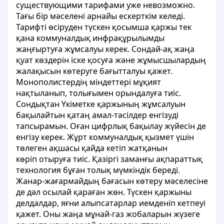
существующими тарифами уже невозможно.
Тағы бір мәселені арнайы ескерткім келеді.
Тарифті өсіруден түскен қосымша қаржы тек
қана коммуналдық инфрақұрылымды
жаңғыртуға жұмсалуы керек. Сондай-ақ жаңа
қуат көздерін іске қосуға және жұмысшылардың
жалақысын көтеруге бағытталуы қажет.
Монополистердің міндеттері мұқият
нақтыланып, толығымен орындалуға тиіс.
Сондықтан Үкіметке қаржының жұмсалуын
бақылайтын қатаң амал-тәсілдер енгізуді
тапсырамын. Оған цифрлық бақылау жүйесін де
енгізу керек. Жұрт коммуналдық қызмет үшін
төлеген ақшасы қайда кетіп жатқанын
көріп отыруға тиіс. Қазіргі заманғы ақпараттық
технология бұған толық мүмкіндік береді.
Жанар-жағармайдың бағасын көтеру мәселесіне
де дәл осылай қараған жөн. Түскен қаржыны
делдалдар, яғни алыпсатарлар иемденіп кетпеуі
қажет. Оны жаңа мұнай-газ жобаларын жүзеге