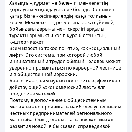
Халықтың құрметіне бөленіп, мемлекеттің
қорғауы мен қолдауына ие болады. Сонымен
қатар бізге «кәсіпкерлердің жаңа толқыны»
керек. Мемлекеттің ресурсына арқа сүйемей,
бойындағы дарыны мен іскерлігі арқылы
тұрақты әрі мықты кәсіп құра білген «тың
күштер» қажет.
Всем известно такое понятие, как «социальный
лифт». Это система, при которой любой
инициативный и трудолюбивый человек может
уверенно продвигаться по карьерной лестнице
и в общественной иерархии.
Аналогично, нам нужно построить эффективно
действующий «экономический лифт» для
предпринимателей.
Поэтому в дополнение к общесистемным
мерам важно продвигать наиболее успешных и
честных предпринимателей регионального
масштаба. Они должны стать локомотивами
развития новой, я бы сказал, справедливой