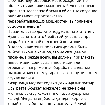
сложных нефтегазовых месторождений, не
облегчить для таких малорентабельных новых
проектов налоговое бремя в обмен на создание
рабочих мест, строительство
перерабатывающих мощностей, выполнение
соцобязательств?
Правительство должно подумать на этот счет.
Нужно заняться этой работой, учесть ее при
разработке новой налоговой политики.
В целом, налоговая политика должна быть
гибкой. В конце концов, это не священное
писание. Прежде всего, вы должны привлекать
инвестиции. Сейчас за инвестиции идет
огромная, напряженная борьба на внешних
рынках, и здесь нам упираться в стену ни в коем
случае нельзя.
Қазір жаңа Бюджет кодексі дайындалып жатыр.
Осы ретте бюджет ережелеріне және оны
мүлтіксіз сақтау қажеттігіне назар аударғым
келеді. Мұндағы ең басты қағида – көрпеге
қарай көсілу. Ұлттық қорға жармаса беруді