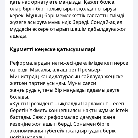
қатынас орнату өте маңызды. Қажет болса,
олар бірін-бірі толықтырып, қолдап отыруы
керек. Мұның бәрі мемлекеттік саясатты тиімді
жүзеге асыруға мүмкіндік береді. Сондай-ақ ел
мүддесін ескере отырып шешім қабылдауға жол
ашады.
Құрметті кеңеске қатысушылар!
Реформалардың нәтижесінде елімізде көп нәрсе
өзгерді. Мысалы, алғаш рет Премьер-
Министрдің кандидатурасын сайлауда жеңіске
жеткен партия ұсынды. Мұны саяси
жаңғырудың тағы бір маңызды қадамы деуге
болады.
«Күшті Президент – ықпалды Парламент – есеп
беретін Үкімет» концепциясы нақты жұмыс істей
бастады. Саяси реформалар дамудың жаңа
кезеңіне жол ашып берді. Сонымен бірге
экономиканы түбегейлі жаңғыртудың берік
негізін қалады.