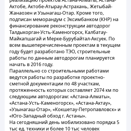
реализацию проектов Астана-Алматы, Астана-
Актобе, Актобе-Атырау-Астрахань, Жетыбай-
Жанаозен и Узынагаш-Отар. Кроме того,
подписан меморандум с Эксимбанком (КНР) на
финансирование реконструкции автодорог
Талдыкорган-Усть-Каменогорск, Калбатау-
Майкапшагай и Мерке-Бурубайтал-Аксуек. По
всем вышеперечисленным проектам в текущем
году будет разработано ТЭО, строительные
работы по данным автодорогам планируется
начать в 2016 году.
Параллельно со строительными работами
ведутся работы по разработке проектно-
сметной документации по 48 участкам,
протяженность которых составляет 2074 км по
следующим автодорогам: «Астана-Алматы»,
«Астана-Усть-Каменогорск», «Астана-Актау»,
«Узынагаш-Отар», «Кокшетау-Петропавловск» и
«Юго-Западный обход г. Астаны».
На сегодняшний день мобилизовано порядка 5
тыс ед. техники и более 10 тыс человек