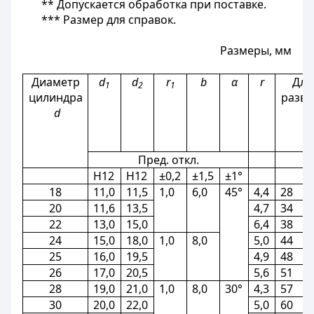
** Допускается обработка при поставке.
*** Размер для справок.
Размеры, мм
Диаметр
d
d
r
b
α
r
Дли
1
2
1
цилиндра
разве
d
Пред. откл.
H12
H12
±0,2
±1,5
±1°
18
11,0
11,5
1,0
6,0
45°
4,4
28
20
11,6
13,5
4,7
34
22
13,0
15,0
6,4
38
24
15,0
18,0
1,0
8,0
5,0
44
25
16,0
19,5
4,9
48
26
17,0
20,5
5,6
51
28
19,0
21,0
1,0
8,0
30°
4,3
57
30
20,0
22,0
5,0
60