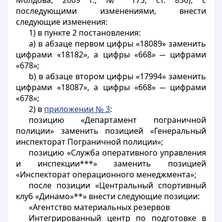
Молдова, 2009 г., № 173, ст. 856), с
последующими изменениями, внести
следующие изменения:
1) в пункте 2 постановления:
a) в абзаце первом цифры «18089» заменить
цифрами «18182», а цифры «668» ̶ цифрами
«678»;
b) в абзаце втором цифры «17994» заменить
цифрами «18087», а цифры «668» ̶ цифрами
«678»;
2) в
приложении № 3
:
позицию «Департамент пограничной
полиции» заменить позицией «Генеральный
инспекторат Пограничной полиции»;
позицию «Служба оперативного управления
и инспекции***» заменить позицией
«Инспекторат операционного менеджмента»;
после позиции «Центральный спортивный
клуб «Динамо»**» внести следующие позиции:
«Агентство материальных резервов
Интегрированный центр по подготовке в