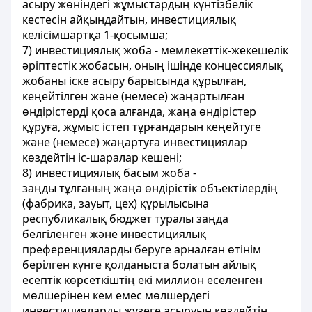
асыру жөнiндегi жұмыстардың күнтiзбелiк
кестесiн айқындайтын, инвестициялық
келiсiмшартқа 1-қосымша;
7) инвестициялық жоба - мемлекеттік-жекешелік
әріптестік жобасын, оның ішінде концессиялық
жобаны іске асыру барысында құрылған,
кеңейтілген және (немесе) жаңартылған
өндірістерді қоса алғанда, жаңа өндiрiстер
құруға, жұмыс iстеп тұрғандарын кеңейтуге
және (немесе) жаңартуға инвестициялар
көздейтiн iс-шаралар кешенi;
8) инвестициялық басым жоба -
заңды тұлғаның жаңа өндірістік объектілердің
(фабрика, зауыт, цех) құрылысына
республикалық бюджет туралы заңда
белгіленген және инвестициялық
преференцияларды беруге арналған өтінім
берілген күнге қолданыста болатын айлық
есептік көрсеткіштің екі миллион еселенген
мөлшерінен кем емес мөлшердегі
инвестицияларды жүзеге асыруын көздейтін