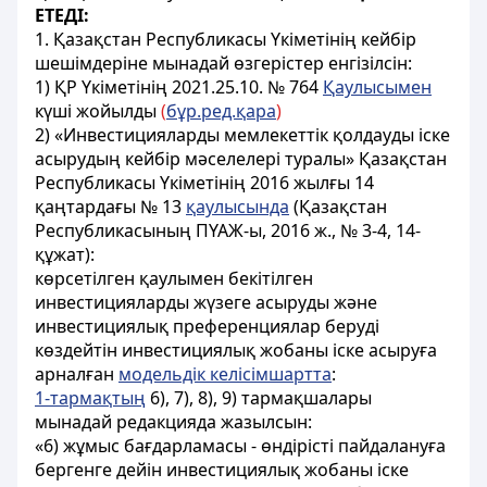
ЕТЕДІ:
1. Қазақстан Республикасы Үкiметiнiң кейбiр
шешiмдерiне мынадай өзгерiстер енгiзiлсiн:
1) ҚР Үкіметінің 2021.25.10. № 764
Қаулысымен
күші жойылды
(
бұр.ред.қара
)
2) «Инвестицияларды мемлекеттік қолдауды іске
асырудың кейбір мәселелері туралы» Қазақстан
Республикасы Үкіметінің 2016 жылғы 14
қаңтардағы № 13
қаулысында
(Қазақстан
Республикасының ПҮАЖ-ы, 2016 ж., № 3-4, 14-
құжат):
көрсетілген қаулымен бекітілген
инвестицияларды жүзеге асыруды және
инвестициялық преференциялар беруді
көздейтін инвестициялық жобаны іске асыруға
арналған
модельдік келісімшартта
:
1-тармақтың
6), 7), 8), 9) тармақшалары
мынадай редакцияда жазылсын:
«6) жұмыс бағдарламасы - өндiрiсті пайдалануға
бергенге дейiн инвестициялық жобаны iске