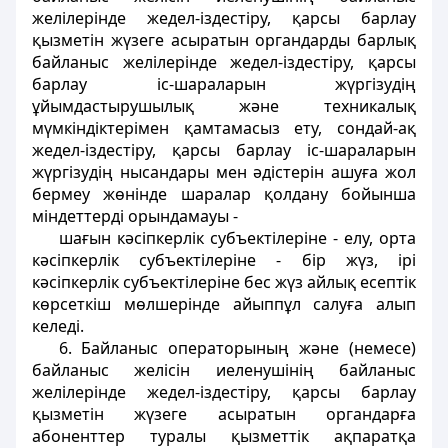
желілерінде жедел-іздестіру, қарсы барлау
қызметін жүзеге асыратын органдарды барлық
байланыс желілерінде жедел-іздестіру, қарсы
барлау іс-шараларын жүргізудің
ұйымдастырушылық және техникалық
мүмкіндіктерімен қамтамасыз ету, сондай-ақ
жедел-іздестіру, қарсы барлау іс-шараларын
жүргізудің нысандары мен әдістерін ашуға жол
бермеу жөнінде шаралар қолдану бойынша
міндеттерді орындамауы -
шағын кәсiпкерлiк субъектiлерiне - елу, орта
кәсiпкерлiк субъектiлерiне - бір жүз, iрi
кәсiпкерлiк субъектiлерiне бес жүз айлық есептiк
көрсеткiш мөлшерiнде айыппұл салуға алып
келеді.
6. Байланыс операторының және (немесе)
байланыс желісін иеленушінің байланыс
желілерінде жедел-іздестіру, қарсы барлау
қызметін жүзеге асыратын органдарға
абоненттер туралы қызметтік ақпаратқа