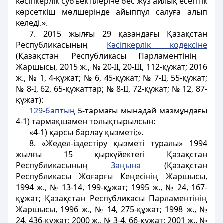
кәсiпкерлiк субъектiлерiне бес жүз айлық есептiк
көрсеткiш мөлшерiнде айыппұл салуға алып
келеді.».
7. 2015 жылғы 29 қазандағы Қазақстан
Республикасының
Кәсіпкерлік кодексіне
(Қазақстан Республикасы Парламентінің
Жаршысы, 2015 ж., № 20-II, 20-III, 112-құжат; 2016
ж., № 1, 4-құжат; № 6, 45-құжат; № 7-II, 55-құжат;
№ 8-I, 62, 65-құжаттар; № 8-II, 72-құжат; № 12, 87-
құжат):
129-баптың
5-тармағы мынадай мазмұндағы
4-1) тармақшамен толықтырылсын:
«4-1) қарсы барлау қызметі;».
8. «Жедел-iздестiру қызметi туралы» 1994
жылғы 15 қыркүйектегі Қазақстан
Республикасының
Заңына
(Қазақстан
Республикасы Жоғарғы Кеңесінің Жаршысы,
1994 ж., № 13-14, 199-құжат; 1995 ж., № 24, 167-
құжат; Қазақстан Республикасы Парламентінің
Жаршысы, 1996 ж., № 14, 275-құжат; 1998 ж., №
24, 436-құжат; 2000 ж., № 3-4, 66-құжат; 2001 ж., №