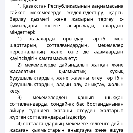
1. Қазақстан Республикасының заңнамасына
сәйкес мекемелерде жедел-iздестiру, қарсы
барлау қызметi және жасырын тергеу іс-
қимылдары жүзеге асырылады, олардың
мiндеттерi:
1) жазаларды орындау тәртiбi мен
шарттарын, сотталғандардың, мекемелер
персоналының және өзге де адамдардың
қауiпсiздiгiн қамтамасыз ету;
2) мекемелерде дайындалып жатқан және
жасалатын қылмыстық құқық
бұзушылықтардың және жазаны өтеу тәртiбiн
бұзушылықтардың алдын алу, анықтау, жолын
кесу;
3) мекемелерден қашып шыққан
сотталғандарды, сондай-ақ бас бостандығынан
айыру түріндегі жазаны өтеуден жалтарып
жүрген сотталғандарды iздестiру;
4) сотталғандардың мекемеге келгенге дейiн
жасаған қылмыстарын анықтауға және ашуға