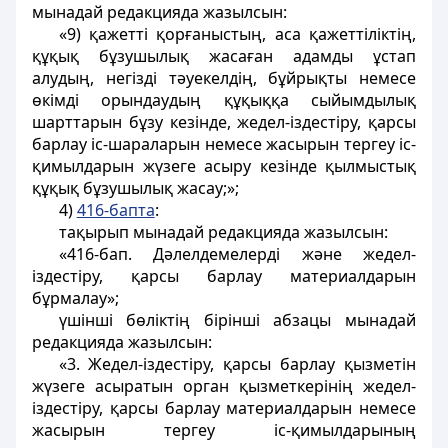
мынадай редакцияда жазылсын:
«9) қажеттi қорғаныстың, аса қажеттiлiктің,
құқық бұзушылық жасаған адамды ұстап
алудың, негізді тәуекелдің, бұйрықты немесе
өкiмдi орындаудың құқыққа сыйымдылық
шарттарын бұзу кезінде, жедел-іздестіру, қарсы
барлау іс-шараларын немесе жасырын тергеу іс-
қимылдарын жүзеге асыру кезінде қылмыстық
құқық бұзушылық жасау;»;
4)
416-бапта
:
тақырып мынадай редакцияда жазылсын:
«416-бап. Дәлелдемелерді және жедел-
іздестіру, қарсы барлау материалдарын
бұрмалау»;
үшінші бөліктің бірінші абзацы мынадай
редакцияда жазылсын:
«3. Жедел-іздестіру, қарсы барлау қызметін
жүзеге асыратын орган қызметкерінің жедел-
іздестіру, қарсы барлау материалдарын немесе
жасырын тергеу іс-қимылдарының