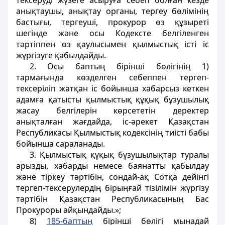
тексеруді жүзеге асыруға себеп болған кезде
анықтаушы, анықтау органы, тергеу бөлімінің
бастығы, тергеуші, прокурор өз құзыреті
шегінде және осы Кодексте белгіленген
тәртіппен өз қаулысымен қылмыстық істі іс
жүргізуге қабылдайды.
2. Осы баптың бірінші бөлігінің 1)
тармағында көзделген себеппен тергеп-
тексеріліп жатқан іс бойынша хабарсыз кеткен
адамға қатысты қылмыстық құқық бұзушылық
жасау белгілерін көрсететін деректер
анықталған жағдайда, іс-әрекет Қазақстан
Республикасы Қылмыстық кодексінің тиісті бабы
бойынша сараланады.
3. Қылмыстық құқық бұзушылықтар туралы
арызды, хабарды немесе баянатты қабылдау
және тіркеу тәртібін, сондай-ақ Сотқа дейінгі
тергеп-тексерулердің бірыңғай тізілімін жүргізу
тәртібін Қазақстан Республикасының Бас
Прокуроры айқындайды.»;
8)
185-баптың
бірінші бөлігі мынадай