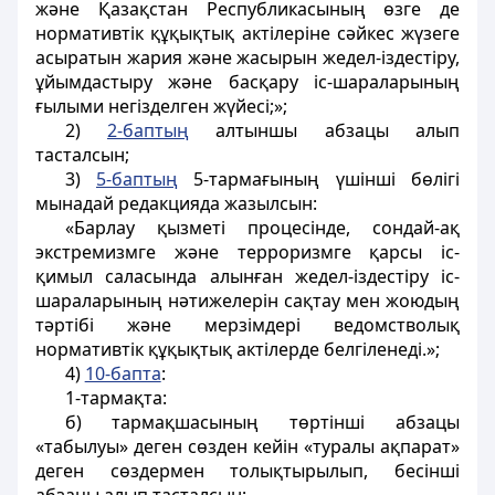
және Қазақстан Республикасының өзге де
нормативтік құқықтық актілеріне сәйкес жүзеге
асыратын жария және жасырын жедел-іздестіру,
ұйымдастыру және басқару іс-шараларының
ғылыми негізделген жүйесі;»;
2)
2-баптың
алтыншы абзацы алып
тасталсын;
3)
5-баптың
5-тармағының үшінші бөлігі
мынадай редакцияда жазылсын:
«Барлау қызметі процесінде, сондай-ақ
экстремизмге және терроризмге қарсы іс-
қимыл саласында алынған жедел-іздестіру іс-
шараларының нәтижелерін сақтау мен жоюдың
тәртібі және мерзімдері ведомстволық
нормативтік құқықтық актілерде белгіленеді.»;
4)
10-бапта
:
1-тармақта:
б) тармақшасының төртінші абзацы
«табылуы» деген сөзден кейін «туралы ақпарат»
деген сөздермен толықтырылып, бесінші