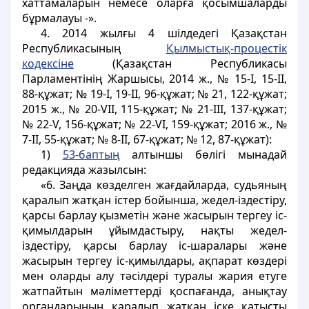
хаттамаларын немесе оларға қосымшаларды
бұрмалауы -».
4. 2014 жылғы 4 шілдедегі Қазақстан
Республикасының
Қылмыстық-процестік
кодексiне
(Қазақстан Республикасы
Парламентінің Жаршысы, 2014 ж., № 15-I, 15-II,
88-құжат; № 19-І, 19-ІІ, 96-құжат; № 21, 122-құжат;
2015 ж., № 20-VII, 115-құжат; № 21-III, 137-құжат;
№ 22-V, 156-құжат; № 22-VI, 159-құжат; 2016 ж., №
7-II, 55-құжат; № 8-II, 67-құжат; № 12, 87-құжат):
1)
53-баптың
алтыншы бөлігі мынадай
редакцияда жазылсын:
«6. Заңда көзделген жағдайларда, судьяның
қаралып жатқан істер бойынша, жедел-іздестіру,
қарсы барлау қызметін және жасырын тергеу іс-
қимылдарын ұйымдастыру, нақты жедел-
іздестіру, қарсы барлау іс-шаралары және
жасырын тергеу іс-қимылдары, ақпарат көздері
мен оларды алу тәсілдері туралы жария етуге
жатпайтын мәліметтерді қоспағанда, анықтау
органдарының қаралып жатқан іске қатысты