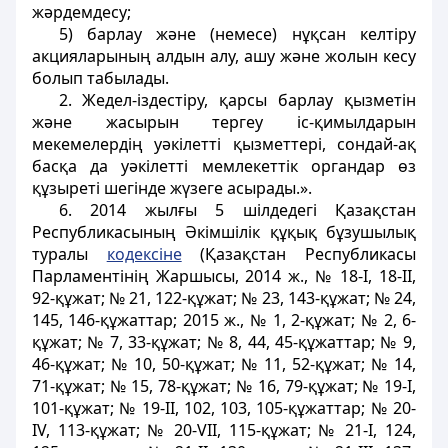
жәрдемдесу;
5) барлау және (немесе) нұқсан келтіру
акцияларының алдын алу, ашу және жолын кесу
болып табылады.
2. Жедел-iздестiру, қарсы барлау қызметін
және жасырын тергеу іс-қимылдарын
мекемелердiң уәкілетті қызметтері, сондай-ақ
басқа да уәкілетті мемлекеттік органдар өз
құзыреті шегінде жүзеге асырады.».
6. 2014 жылғы 5 шілдедегі Қазақстан
Республикасының Әкімшілік құқық бұзушылық
туралы
кодексіне
(Қазақстан Республикасы
Парламентінің Жаршысы, 2014 ж., № 18-І, 18-ІІ,
92-құжат; № 21, 122-құжат; № 23, 143-құжат; № 24,
145, 146-құжаттар; 2015 ж., № 1, 2-құжат; № 2, 6-
құжат; № 7, 33-құжат; № 8, 44, 45-құжаттар; № 9,
46-құжат; № 10, 50-құжат; № 11, 52-құжат; № 14,
71-құжат; № 15, 78-құжат; № 16, 79-құжат; № 19-І,
101-құжат; № 19-ІІ, 102, 103, 105-құжаттар; № 20-
IV, 113-құжат; № 20-VІІ, 115-құжат; № 21-І, 124,