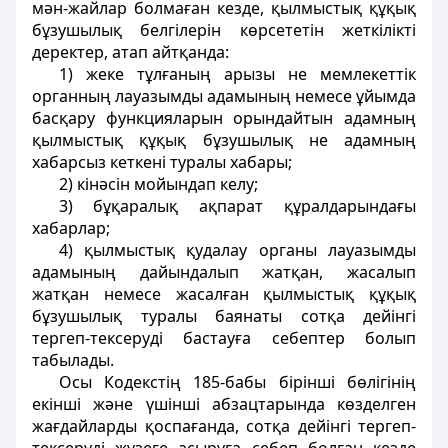
мән-жайлар болмаған кезде, қылмыстық құқық
бұзушылық белгілерін көрсететін жеткілікті
деректер, атап айтқанда:
1) жеке тұлғаның арызы не мемлекеттік
органның лауазымды адамының немесе ұйымда
басқару функцияларын орындайтын адамның
қылмыстық құқық бұзушылық не адамның
хабарсыз кеткені туралы хабары;
2) кiнәсiн мойындап келу;
3) бұқаралық ақпарат құралдарындағы
хабарлар;
4) қылмыстық қудалау органы лауазымды
адамының дайындалып жатқан, жасалып
жатқан немесе жасалған қылмыстық құқық
бұзушылық туралы баянаты сотқа дейінгі
тергеп-тексеруді бастауға себептер болып
табылады.
Осы Кодекстің 185-бабы бірінші бөлігінің
екінші және үшінші абзацтарында көзделген
жағдайларды қоспағанда, сотқа дейінгі тергеп-