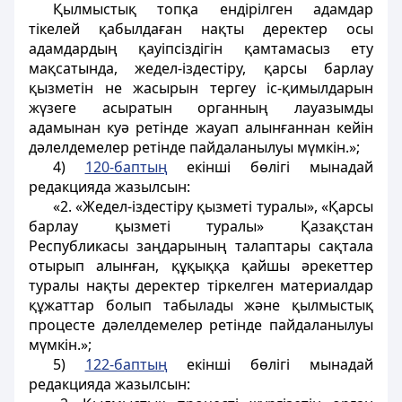
Қылмыстық топқа ендірілген адамдар
тікелей қабылдаған нақты деректер осы
адамдардың қауіпсіздігін қамтамасыз ету
мақсатында, жедел-іздестіру, қарсы барлау
қызметін не жасырын тергеу іс-қимылдарын
жүзеге асыратын органның лауазымды
адамынан куә ретінде жауап алынғаннан кейін
дәлелдемелер ретінде пайдаланылуы мүмкін.»;
4)
120-баптың
екінші бөлігі мынадай
редакцияда жазылсын:
«2. «Жедел-iздестiру қызметi туралы», «Қарсы
барлау қызметі туралы» Қазақстан
Республикасы заңдарының талаптары сақтала
отырып алынған, құқыққа қайшы әрекеттер
туралы нақты деректер тіркелген материалдар
құжаттар болып табылады және қылмыстық
процесте дәлелдемелер ретінде пайдаланылуы
мүмкін.»;
5)
122-баптың
екінші бөлігі мынадай
редакцияда жазылсын: