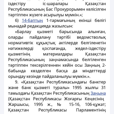
іздестіру іс-шаралары Қазақстан
Республикасының Бас Прокурорымен келiсiлген
тәртiппен жүзеге асырылуы мүмкiн.»;
6)
14-баптың
1-тармағының екінші бөлігі
мынадай редакцияда жазылсын:
«Барлау қызметі барысында алынған,
оларды пайдалану тәртібі ведомстволық
нормативтік құқықтық актілерде белгіленетін
нәтижелерді қоспағанда, жедел-іздестіру
қызметінің материалдары Қазақстан
Республикасының заңнамасында белгіленген
тәртіппен тексерілгеннен кейін осы Заңның 2-
бабында көзделген басқа да міндеттерді
орындау кезінде пайдаланылуы мүмкін.».
9. «Қазақстан Республикасындағы банктер
және банк қызметі туралы» 1995 жылғы 31
тамыздағы Қазақстан Республикасының
Заңына
(Қазақстан Республикасы Жоғарғы Кеңесінің
Жаршысы, 1995 ж., № 15-16, 106-құжат;
Қазақстан Республикасы Парламентінің