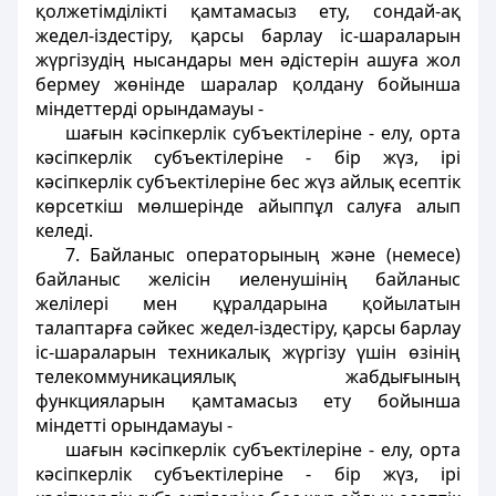
қолжетімділікті қамтамасыз ету, сондай-ақ
жедел-іздестіру, қарсы барлау іс-шараларын
жүргізудің нысандары мен әдістерін ашуға жол
бермеу жөнінде шаралар қолдану бойынша
міндеттерді орындамауы -
шағын кәсiпкерлiк субъектiлерiне - елу, орта
кәсiпкерлiк субъектiлерiне - бір жүз, iрi
кәсiпкерлiк субъектiлерiне бес жүз айлық есептiк
көрсеткiш мөлшерiнде айыппұл салуға алып
келеді.
7. Байланыс операторының және (немесе)
байланыс желісін иеленушінің байланыс
желілері мен құралдарына қойылатын
талаптарға сәйкес жедел-іздестіру, қарсы барлау
іс-шараларын техникалық жүргізу үшін өзінің
телекоммуникациялық жабдығының
функцияларын қамтамасыз ету бойынша
міндетті орындамауы -
шағын кәсiпкерлiк субъектiлерiне - елу, орта
кәсiпкерлiк субъектiлерiне - бір жүз, iрi