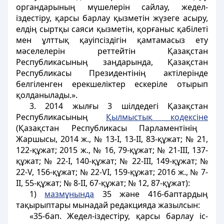
органдарының мүшелерін сайлау, жедел-
іздестіру, қарсы барлау қызметін жүзеге асыру,
елдің сыртқы саяси қызметін, қорғаныс қабілеті
мен ұлттық қауіпсіздігін қамтамасыз ету
мәселелерін реттейтін Қазақстан
Республикасының заңдарында, Қазақстан
Республикасы Президентінің актілерінде
белгіленген ерекшеліктер ескеріле отырып
қолданылады.».
3. 2014 жылғы 3 шілдедегі Қазақстан
Республикасының
Қылмыстық кодексіне
(Қазақстан Республикасы Парламентінің
Жаршысы, 2014 ж., № 13-І, 13-ІІ, 83-құжат; № 21,
122-құжат; 2015 ж., № 16, 79-құжат; № 21-III, 137-
құжат; № 22-I, 140-құжат; № 22-III, 149-құжат; №
22-V, 156-құжат; № 22-VI, 159-құжат; 2016 ж., № 7-
II, 55-құжат; № 8-II, 67-құжат; № 12, 87-құжат):
1)
мазмұнында
35 және 416-баптардың
тақырыптары мынадай редакцияда жазылсын:
«35-бап. Жедел-іздестіру, қарсы барлау іс-