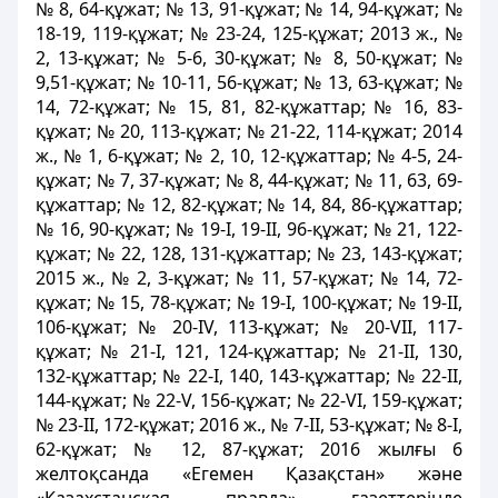
№ 8, 64-құжат; № 13, 91-құжат; № 14, 94-құжат; №
18-19, 119-құжат; № 23-24, 125-құжат; 2013 ж., №
2, 13-құжат; № 5-6, 30-құжат; № 8, 50-құжат; №
9,51-құжат; № 10-11, 56-құжат; № 13, 63-құжат; №
14, 72-құжат; № 15, 81, 82-құжаттар; № 16, 83-
құжат; № 20, 113-құжат; № 21-22, 114-құжат; 2014
ж., № 1, 6-құжат; № 2, 10, 12-құжаттар; № 4-5, 24-
құжат; № 7, 37-құжат; № 8, 44-құжат; № 11, 63, 69-
құжаттар; № 12, 82-құжат; № 14, 84, 86-құжаттар;
№ 16, 90-құжат; № 19-І, 19-ІІ, 96-құжат; № 21, 122-
құжат; № 22, 128, 131-құжаттар; № 23, 143-құжат;
2015 ж., № 2, 3-құжат; № 11, 57-құжат; № 14, 72-
құжат; № 15, 78-құжат; № 19-I, 100-құжат; № 19-II,
106-құжат; № 20-IV, 113-құжат; № 20-VII, 117-
құжат; № 21-I, 121, 124-құжаттар; № 21-II, 130,
132-құжаттар; № 22-I, 140, 143-құжаттар; № 22-II,
144-құжат; № 22-V, 156-құжат; № 22-VI, 159-құжат;
№ 23-II, 172-құжат; 2016 ж., № 7-II, 53-құжат; № 8-I,
62-құжат; № 12, 87-құжат; 2016 жылғы 6
желтоқсанда «Егемен Қазақстан» және