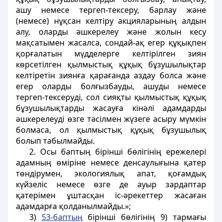
ашу немесе тергеп-тексеру, барлау және
(немесе) нұқсан келтіру акцияларының алдын
алу, оларды әшкерелеу және жолын кесу
мақсатымен жасалса, сондай-ақ егер құқықпен
қорғалатын мүдделерге келтірілген зиян
көрсетілген қылмыстық құқық бұзушылықтар
келтіретін зиянға қарағанда аздау болса және
егер оларды болғызбауды, ашуды немесе
тергеп-тексеруді, сол сияқты қылмыстық құқық
бұзушылықтарды жасауға кінәлі адамдарды
әшкерелеуді өзге тәсілмен жүзеге асыру мүмкін
болмаса, ол қылмыстық құқық бұзушылық
болып табылмайды.
2. Осы баптың бірінші бөлігінің ережелері
адамның өміріне немесе денсаулығына қатер
төндірумен, экологиялық апат, қоғамдық
күйзеліс немесе өзге де ауыр зардаптар
қатерімен ұштасқан іс-әрекеттер жасаған
адамдарға қолданылмайды.»;
3)
53-баптың
бірінші бөлігінің 9) тармағы