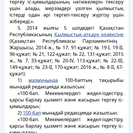
тергеу іс-қимылдарының нәтижелерін тексеру
үшін алады, мерзімдері үзілген қылмыстық
істерді одан әрі тергеп-тексеру жүргізу үшін
жібереді;».
5. 2014 жылғы 5 шілдедегі Қазақстан
Республикасының
Қылмыстық-атқару кодексіне
(Қазақстан Республикасы Парламентінің
Жаршысы, 2014 ж., № 17, 91-құжат; № 19-I, 19-II,
96-құжат; № 21, 122-құжат; № 22, 131-құжат; 2015
ж., № 7, 33-құжат; № 20-IV, 113-құжат; № 22-III,
149-құжат; № 23-II, 170-құжат; 2016 ж., № 8-II, 67-
құжат):
1)
мазмұнында
100-баптың тақырыбы
мынадай редакцияда жазылсын:
«100-бап. Мекемелердегi жедел-iздестiру,
қарсы барлау қызметi және жасырын тергеу іс-
қимылдары»;
2)
100-бап
мынадай редакцияда жазылсын:
«100-бап. Мекемелердегi жедел-iздестiру,
қарсы барлау қызметi және жасырын тергеу іс-
қимылдары