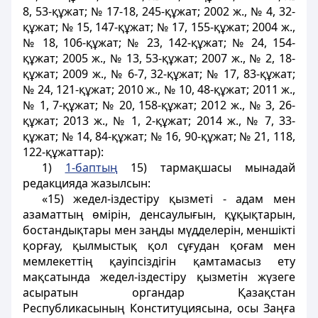
8, 53-құжат; № 17-18, 245-құжат; 2002 ж., № 4, 32-
құжат; № 15, 147-құжат; № 17, 155-құжат; 2004 ж.,
№ 18, 106-құжат; № 23, 142-құжат; № 24, 154-
құжат; 2005 ж., № 13, 53-құжат; 2007 ж., № 2, 18-
құжат; 2009 ж., № 6-7, 32-құжат; № 17, 83-құжат;
№ 24, 121-құжат; 2010 ж., № 10, 48-құжат; 2011 ж.,
№ 1, 7-құжат; № 20, 158-құжат; 2012 ж., № 3, 26-
құжат; 2013 ж., № 1, 2-құжат; 2014 ж., № 7, 33-
құжат; № 14, 84-құжат; № 16, 90-құжат; № 21, 118,
122-құжаттар):
1)
1-баптың
15) тармақшасы мынадай
редакцияда жазылсын:
«15) жедел-іздестіру қызметі - адам мен
азаматтың өмірін, денсаулығын, құқықтарын,
бостандықтары мен заңды мүдделерін, меншікті
қорғау, қылмыстық қол сұғудан қоғам мен
мемлекеттің қауіпсіздігін қамтамасыз ету
мақсатында жедел-іздестіру қызметін жүзеге
асыратын органдар Қазақстан
Республикасының Конституциясына, осы Заңға