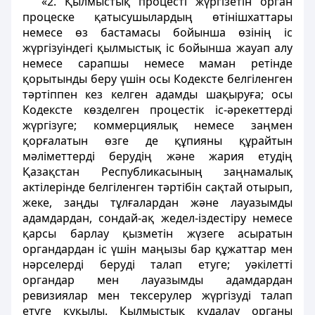
«2. Қылмыстық процесті жүргізетін орган
процеске қатысушылардың өтінішхаттары
немесе өз бастамасы бойынша өзінің іс
жүргізуіндегі қылмыстық іс бойынша жауап алу
немесе сарапшы немесе маман ретінде
қорытынды беру үшін осы Кодексте белгіленген
тәртіппен кез келген адамды шақыруға; осы
Кодексте көзделген процестік іс-әрекеттерді
жүргізуге; коммерциялық немесе заңмен
қорғалатын өзге де құпияны құрайтын
мәліметтерді берудің және жария етудің
Қазақстан Республикасының заңнамалық
актілерінде белгіленген тәртібін сақтай отырып,
жеке, заңды тұлғалардан және лауазымды
адамдардан, сондай-ақ жедел-іздестіру немесе
қарсы барлау қызметін жүзеге асыратын
органдардан іс үшін маңызы бар құжаттар мен
нәрселерді беруді талап етуге; уәкілетті
органдар мен лауазымды адамдардан
ревизиялар мен тексерулер жүргізуді талап
етуге құқылы. Қылмыстық қудалау органы