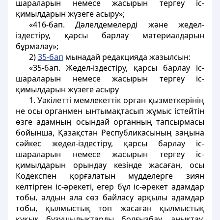
шараларын немесе жасырын тергеу іс-
қимылдарын жүзеге асыру»;
«416-бап. Дәлелдемелерді және жедел-
іздестіру, қарсы барлау материалдарын
бұрмалау»;
2)
35-бап
мынадай редакцияда жазылсын:
«35-бап. Жедел-іздестіру, қарсы барлау іс-
шараларын немесе жасырын тергеу іс-
қимылдарын жүзеге асыру
1. Уәкілетті мемлекеттік орган қызметкерінің
не осы органмен ынтымақтасып жұмыс істейтін
өзге адамның осындай органның тапсырмасы
бойынша, Қазақстан Республикасының заңына
сәйкес жедел-іздестіру, қарсы барлау іс-
шараларын немесе жасырын тергеу іс-
қимылдарын орындау кезінде жасаған, осы
Кодекспен қорғалатын мүдделерге зиян
келтірген іс-әрекеті, егер бұл іс-әрекет адамдар
тобы, алдын ала сөз байласу арқылы адамдар
тобы, қылмыстық топ жасаған қылмыстық
құқық бұзушылықтарды болғызбау, анықтау,