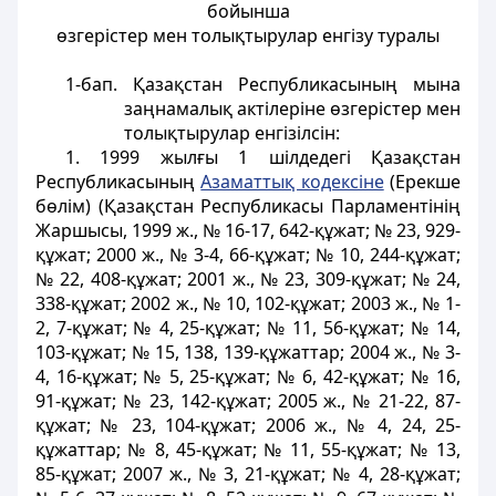
бойынша
өзгерістер мен толықтырулар енгізу туралы
1-бап.
Қазақстан Республикасының мына
заңнамалық актілеріне өзгерістер мен
толықтырулар енгізілсін:
1. 1999 жылғы 1 шілдедегі Қазақстан
Республикасының
Азаматтық кодексіне
(Ерекше
бөлім) (Қазақстан Республикасы Парламентінің
Жаршысы, 1999 ж., № 16-17, 642-құжат; № 23, 929-
құжат; 2000 ж., № 3-4, 66-құжат; № 10, 244-құжат;
№ 22, 408-құжат; 2001 ж., № 23, 309-құжат; № 24,
338-құжат; 2002 ж., № 10, 102-құжат; 2003 ж., № 1-
2, 7-құжат; № 4, 25-құжат; № 11, 56-құжат; № 14,
103-құжат; № 15, 138, 139-құжаттар; 2004 ж., № 3-
4, 16-құжат; № 5, 25-құжат; № 6, 42-құжат; № 16,
91-құжат; № 23, 142-құжат; 2005 ж., № 21-22, 87-
құжат; № 23, 104-құжат; 2006 ж., № 4, 24, 25-
құжаттар; № 8, 45-құжат; № 11, 55-құжат; № 13,
85-құжат; 2007 ж., № 3, 21-құжат; № 4, 28-құжат;