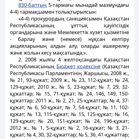
830-баптың
5-тармағы мынадай мазмұндағы
4-4) тармақшамен толықтырылсын:
«4-4) прокурордың санкциясымен Қазақстан
Республикасының ұлттық қауіпсіздік
органдарына және Мемлекеттік күзет қызметіне
- барлау және (немесе) нұқсан келтіру
акцияларының алдын алу, оларды әшкерелеу
және жолын кесу мақсатында;».
2. 2008 жылғы 4 желтоқсандағы Қазақстан
Республикасының
Бюджет кодексіне
(Қазақстан
Республикасы Парламентінің Жаршысы, 2008 ж.,
№ 21, 93-құжат; 2009 ж., № 23, 112-құжат; № 24,
129-құжат; 2010 ж., № 5, 23-құжат; № 7, 29, 32-
құжаттар; № 15, 71-құжат; № 24, 146, 149, 150-
құжаттар; 2011 ж., № 2, 21, 25-құжаттар; № 4, 37-
құжат; № 6, 50-құжат; № 7, 54-құжат; № 11, 102-
құжат; № 13, 115-құжат; № 15, 125-құжат; № 16,
129-құжат; № 20, 151-құжат; № 24, 196-құжат;
2012 ж., № 1, 5-құжат; № 2, 16-құжат; № 3, 21-
құжат; № 4, 30, 32-құжаттар; № 5, 36, 41-құжаттар;