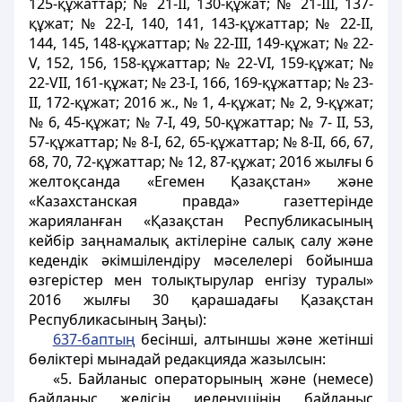
125-құжаттар; № 21-ІІ, 130-құжат; № 21-ІІІ, 137-
құжат; № 22-І, 140, 141, 143-құжаттар; № 22-ІІ,
144, 145, 148-құжаттар; № 22-ІІІ, 149-құжат; № 22-
V, 152, 156, 158-құжаттар; № 22-VІ, 159-құжат; №
22-VІІ, 161-құжат; № 23-І, 166, 169-құжаттар; № 23-
ІІ, 172-құжат; 2016 ж., № 1, 4-құжат; № 2, 9-құжат;
№ 6, 45-құжат; № 7-I, 49, 50-құжаттар; № 7- II, 53,
57-құжаттар; № 8-I, 62, 65-құжаттар; № 8-II, 66, 67,
68, 70, 72-құжаттар; № 12, 87-құжат; 2016 жылғы 6
желтоқсанда «Егемен Қазақстан» және
«Казахстанская правда» газеттерінде
жарияланған «Қазақстан Республикасының
кейбір заңнамалық актілеріне салық салу және
кедендік әкімшілендіру мәселелері бойынша
өзгерістер мен толықтырулар енгізу туралы»
2016 жылғы 30 қарашадағы Қазақстан
Республикасының Заңы):
637-баптың
бесінші, алтыншы және жетінші
бөліктері мынадай редакцияда жазылсын:
«5. Байланыс операторының және (немесе)
байланыс желісін иеленушінің байланыс