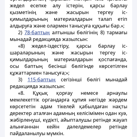
жедел есепке алу істерін, қарсы барлау
қызметінің және жасырын тергеу іс-
қимылдарының материалдарын талап етіп
алдыруға және олармен танысуға құқығы бар.»;
2)
78-баптың
алтыншы бөлігінің 8) тармағы
мынадай редакцияда жазылсын:
«8) жедел-іздестіру, қарсы барлау іс-
шараларының және жасырын тергеу іс-
қимылдарының материалдарын қоспағанда,
осы баптың бесінші бөлігінде көрсетілген
құжаттармен танысуға;»;
3)
115-баптың
сегізінші бөлігі мынадай
редакцияда жазылсын:
«8. Құқық қорғау немесе арнаулы
мемлекеттік органдарға құпия негізде жәрдем
көрсететін адам тікелей қабылдаған нақты
деректер аталған адамның келісімімен одан куә,
жәбірленуші, күдікті, айыпталушы ретінде жауап
алынғаннан кейін дәлелдемелер ретінде
пайдаланылуы мүмкін.