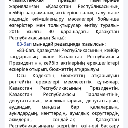
«Казахстанская правда» газеттерінде
жарияланған «Қазақстан Республикасының
кейбір заңнамалық актілеріне салық салу және
кедендік әкімшілендіру мәселелері бойынша
өзгерістер мен толықтырулар енгізу туралы»
2016 жылғы 30 қарашадағы Қазақстан
Республикасының Заңы):
83-бап
мынадай редакцияда жазылсын:
«83-бап. Қазақстан Республикасының кейбір
заңдарының және Қазақстан Республикасы
Президентінің кейбір актілерінің ерекшеліктері
ескеріле отырып, бюджеттің атқарылуы
Осы Кодекстің бюджеттің атқарылуын
реттейтін ережелері мемлекеттік құпиялар,
Қазақстан Республикасының Президентін,
Қазақстан Республикасы Парламентінің
депутаттарын, мәслихаттардың депутаттарын,
аудандық маңызы бар қалалардың,
ауылдардың, кенттердің, ауылдық округтердің
әкiмдерiн, сондай-ақ Қазақстан
Республикасындағы жергілікті өзін-өзі басқару