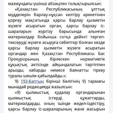
мазмұндағы үшінші абзацпен толықтырылсын:
«Қазақстан Республикасының ұлттық
мүдделерін барлау-нұқсан келтіру әрекетінен
қорғау мақсатында қарсы барлау қызметін
жүзеге асыратын орган, қарсы барлау іс-
шараларын жүргізу барысында алынған
материалдар бойынша сотқа дейінгі тергеп-
тексеруді жүзеге асыруға себептер болған кезде
қарсы барлау қызметін жүзеге асыратын
органдар мен Қазақстан Республикасы Бас
Прокурорының бірлескен нормативтік
құқықтық актісінде айқындалатын тәртіппен
арызды, хабарды немесе баянатты тіркеу
туралы шешім қабылдайды.»;
9)
193-баптың
бірінші бөлігінің 9) тармағы
мынадай редакцияда жазылсын:
«9) қылмыстық қудалау органдарынан
қылмыстық істерді, құжаттарды,
материалдарды, оның ішінде жедел-іздестіру,
қарсы барлау іс-шараларының және жасырын