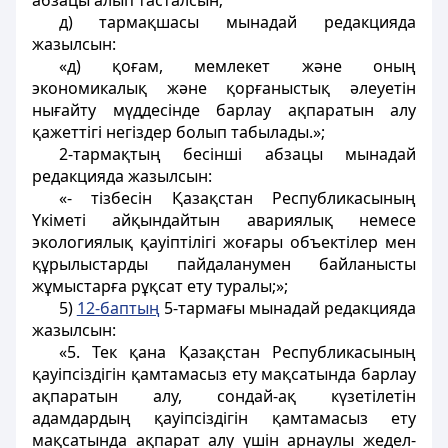
абзацы алып тасталсын;
д) тармақшасы мынадай редакцияда
жазылсын:
«д) қоғам, мемлекет және оның
экономикалық және қорғаныстық әлеуетiн
нығайту мүддесiнде барлау ақпаратын алу
қажеттiгi негiздер болып табылады.»;
2-тармақтың бесінші абзацы мынадай
редакцияда жазылсын:
«- тiзбесiн Қазақстан Республикасының
Үкiметi айқындайтын авариялық немесе
экологиялық қауіптілігі жоғары объектiлер мен
құрылыстарды пайдаланумен байланысты
жұмыстарға рұқсат ету туралы;»;
5)
12-баптың
5-тармағы мынадай редакцияда
жазылсын:
«5. Тек қана Қазақстан Республикасының
қауiпсiздiгiн қамтамасыз ету мақсатында барлау
ақпаратын алу, сондай-ақ күзетілетін
адамдардың қауiпсiздiгiн қамтамасыз ету
мақсатында ақпарат алу үшін арнаулы жедел-