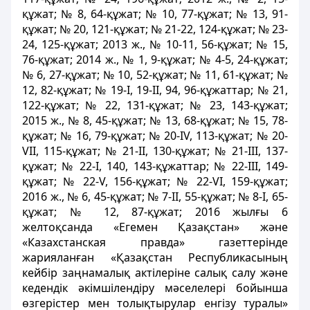
құжат; № 8, 64-құжат; № 10, 77-құжат; № 13, 91-
құжат; № 20, 121-құжат; № 21-22, 124-құжат; № 23-
24, 125-құжат; 2013 ж., № 10-11, 56-құжат; № 15,
76-құжат; 2014 ж., № 1, 9-құжат; № 4-5, 24-құжат;
№ 6, 27-құжат; № 10, 52-құжат; № 11, 61-құжат; №
12, 82-құжат; № 19-I, 19-II, 94, 96-құжаттар; № 21,
122-құжат; № 22, 131-құжат; № 23, 143-құжат;
2015 ж., № 8, 45-құжат; № 13, 68-құжат; № 15, 78-
құжат; № 16, 79-құжат; № 20-IV, 113-құжат; № 20-
VII, 115-құжат; № 21-II, 130-құжат; № 21-III, 137-
құжат; № 22-I, 140, 143-құжаттар; № 22-III, 149-
құжат; № 22-V, 156-құжат; № 22-VI, 159-құжат;
2016 ж., № 6, 45-құжат; № 7-II, 55-құжат; № 8-I, 65-
құжат; № 12, 87-құжат; 2016 жылғы 6
желтоқсанда «Егемен Қазақстан» және
«Казахстанская правда» газеттерінде
жарияланған «Қазақстан Республикасының
кейбір заңнамалық актілеріне салық салу және
кедендік әкімшілендіру мәселелері бойынша
өзгерістер мен толықтырулар енгізу туралы»