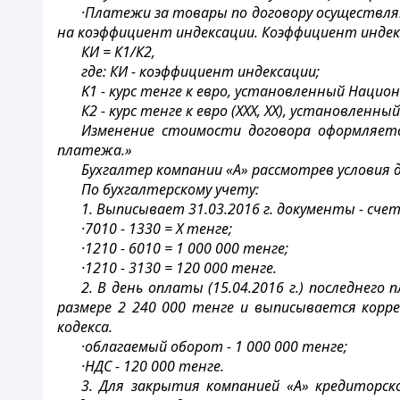
·Платежи за товары по договору осуществл
на коэффициент индексации. Коэффициент индек
КИ = К1/К2,
где: КИ - коэффициент индексации;
K1 - курс тенге к евро, установленный Наци
К2 - курс тенге к евро (ХХХ, ХХ), установле
Изменение стоимости договора оформляетс
платежа.»
Бухгалтер компании «А» рассмотрев условия 
По бухгалтерскому учету:
1. Выписывает 31.03.2016 г. документы - сче
·7010 - 1330 = Х тенге;
·1210 - 6010 = 1 000 000 тенге;
·1210 - 3130 = 120 000 тенге.
2. В день оплаты (15.04.2016 г.) последне
размере 2 240 000 тенге и выписывается кор
кодекса.
·облагаемый оборот - 1 000 000 тенге;
·НДС - 120 000 тенге.
3. Для закрытия компанией «А» кредиторск