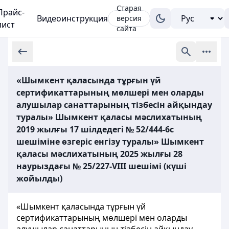
Старая
Прайс-
Видеоинструкция
версия
лист
сайта
«Шымкент қаласында тұрғын үй
сертификаттарының мөлшері мен оларды
алушылар санаттарының тізбесін айқындау
туралы» Шымкент қаласы мәслихатының
2019 жылғы 17 шілдедегі № 52/444-6с
шешіміне өзгеріс енгізу туралы» Шымкент
қаласы мәслихатының 2025 жылғы 28
наурыздағы № 25/227-VIII шешiмi (күші
жойылды)
«Шымкент қаласында тұрғын үй
сертификаттарының мөлшері мен оларды