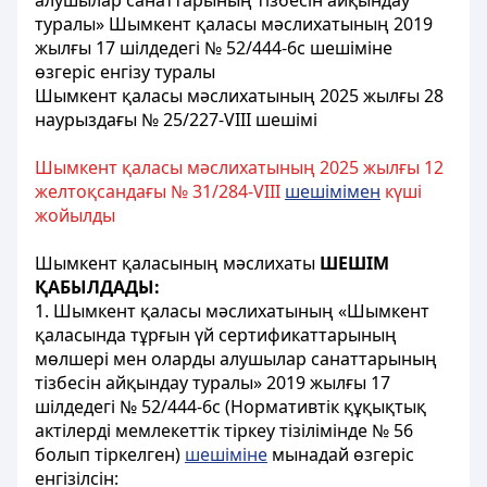
алушылар санаттарының тізбесін айқындау
туралы» Шымкент қаласы мәслихатының 2019
жылғы 17 шілдедегі № 52/444-6с шешіміне
өзгеріс енгізу туралы
Шымкент қаласы мәслихатының 2025 жылғы 28
наурыздағы № 25/227-VIII шешiмi
Шымкент қаласы мәслихатының 2025 жылғы 12
желтоқсандағы № 31/284-VIII
шешiмiмен
күші
жойылды
Шымкент қаласының мәслихаты
ШЕШІМ
ҚАБЫЛДАДЫ:
1. Шымкент қаласы мәслихатының «Шымкент
қаласында тұрғын үй сертификаттарының
мөлшері мен оларды алушылар санаттарының
тізбесін айқындау туралы» 2019 жылғы 17
шілдедегі № 52/444-6с (Нормативтік құқықтық
актілерді мемлекеттік тіркеу тізілімінде № 56
болып тіркелген)
шешіміне
мынадай өзгеріс
енгізілсін: