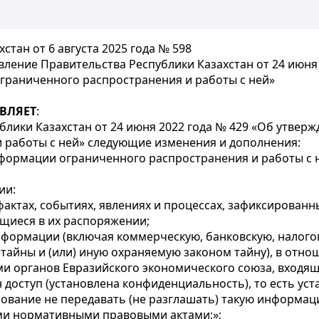
тан от 6 августа 2025 года № 598
ление Правительства Республики Казахстан от 24 июня
граниченного распространения и работы с ней»
ВЛЯЕТ
:
лики Казахстан от 24 июня 2022 года № 429 «Об утвер
 работы с ней» следующие изменения и дополнения:
формации ограниченного распространения и работы с 
ии:
 фактах, событиях, явлениях и процессах, зафиксирован
иеся в их распоряжении;
нформации (включая коммерческую, банковскую, налого
тайны и (или) иную охраняемую законом тайну), в отно
ми органов Евразийского экономического союза, входя
доступ (установлена конфиденциальность), то есть ус
ование не передавать (не разглашать) такую информац
ими нормативными правовыми актами;»;