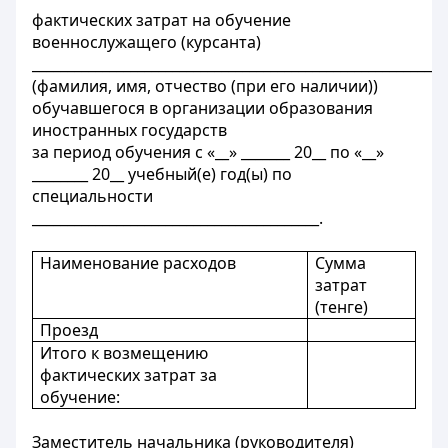
фактических затрат на обучение
военнослужащего (курсанта)
__________________________________________________________,
(фамилия, имя, отчество (при его наличии))
обучавшегося в организации образования
иностранных государств
за период обучения с «__» _______ 20__ по «__»
________ 20__ учебный(е) год(ы) по
специальности
_________________________________________.
Наименование расходов
Сумма
затрат
(тенге)
Проезд
Итого к возмещению
фактических затрат за
обучение:
Заместитель начальника (руководителя)