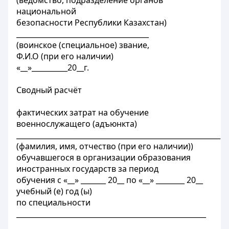
(ведомство, подразделение органов
национальной
безопасности Республики Казахстан)
_____________________________________
(воинское (специальное) звание,
Ф.И.О (при его наличии)
«__»__________20__г.
Сводный расчёт
фактических затрат на обучение
военнослужащего (адъюнкта)
_________________________________________________________,
(фамилия, имя, отчество (при его наличии))
обучавшегося в организации образования
иностранных государств за период
обучения с «__» _______ 20__ по «__» ________ 20__
учебный (е) год (ы)
по специальности
_____________________________________________________