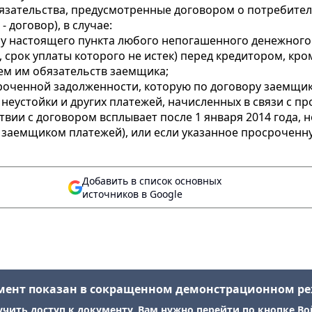
бязательства, предусмотренные договором о потребител
 договор), в случае:
илу настоящего пункта любого непогашенного денежног
, срок уплаты которого не истек) перед кредитором, кро
ием им обязательств заемщика;
сроченной задолженности, которую по договору заемщик 
неустойки и других платежей, начисленных в связи с п
твии с договором всплывает после 1 января 2014 года,
чкой заемщиком платежей), или если указанное просроче
Добавить в список основных
источников в Google
мент показан в сокращенном демонстрационном р
учить доступ к документу, Вам нужно перейти по кнопке Во